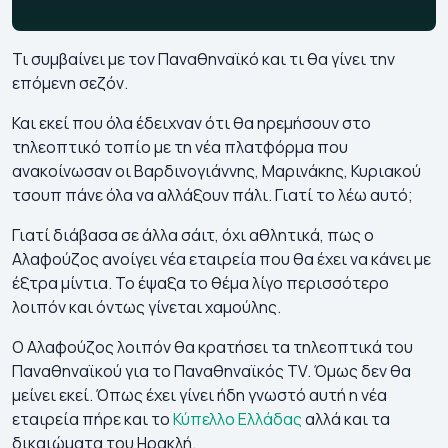
Τι συμβαίνει με τον Παναθηναϊκό και τι θα γίνει την
επόμενη σεζόν.
Και εκεί που όλα έδειχναν ότι θα ηρεμήσουν στο
τηλεοπτικό τοπίο με τη νέα πλατφόρμα που
ανακοίνωσαν οι Βαρδινογιάννης, Μαρινάκης, Κυριακού
τσουπ πάνε όλα να αλλάξουν πάλι. Γιατί το λέω αυτό;
Γιατί διάβασα σε άλλα σάιτ, όχι αθλητικά, πως ο
Αλαφούζος ανοίγει νέα εταιρεία που θα έχει να κάνει με
έξτρα μίντια. Το έψαξα το θέμα λίγο περισσότερο
λοιπόν και όντως γίνεται χαμούλης.
Ο Αλαφούζος λοιπόν θα κρατήσει τα τηλεοπτικά του
Παναθηναϊκού για το Παναθηναϊκός TV. Όμως δεν θα
μείνει εκεί. Όπως έχει γίνει ήδη γνωστό αυτή η νέα
εταιρεία πήρε και το
Κύπελλο Ελλάδας
αλλά και τα
δικαιώματα του Ηρακλή.