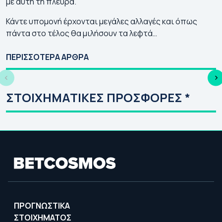
με αυτή τη πλευρά.
Κάντε υπομονή έρχονται μεγάλες αλλαγές και όπως
πάντα στο τέλος θα μιλήσουν τα λεφτά…
Γιουρόπα Λιγκ 2026-
Κόνφερενς Λιγκ
Τσ
27: Πρόγραμμα |
2026-27:
20
ΠΕΡΙΣΣΟΤΕΡΑ ΑΡΘΡΑ
Αγώνες | Κανάλι
Πρόγραμμα | Αγώνες
Πρ
| Κανάλι
| 
ΣΤΟΙΧΗΜΑΤΙΚΕΣ ΠΡΟΣΦΟΡΕΣ *
ΠΡΟΓΝΩΣΤΙΚΑ
ΣΤΟΙΧΗΜΑΤΟΣ