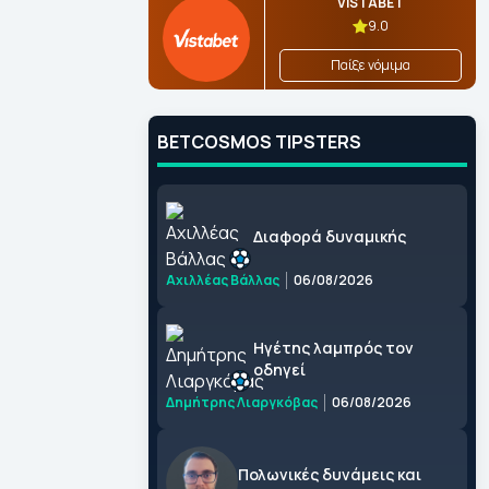
VISTABET
9.0
Παίξε νόμιμα
BETCOSMOS TIPSTERS
Διαφορά δυναμικής
Αχιλλέας Βάλλας
06/08/2026
Ηγέτης λαμπρός τον
οδηγεί
Δημήτρης Λιαργκόβας
06/08/2026
Πολωνικές δυνάμεις και