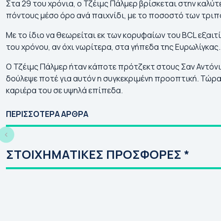
Στα 29 του χρόνια, ο Τζέιμς Πάλμερ βρίσκεται στην καλύ
πόντους μέσο όρο ανά παιχνίδι, με το ποσοστό των τριπ
Με το ίδιο να θεωρείται εκ των κορυφαίων του BCL εξαιτί
του χρόνου, αν όχι νωρίτερα, στα γήπεδα της Ευρωλίγκας
Ο Τζέιμς Πάλμερ ήταν κάποτε πρότζεκτ στους Σαν Αντόνι
δούλεψε ποτέ για αυτόν η συγκεκριμένη προοπτική. Τώρα 
καριέρα του σε υψηλά επίπεδα.
Γιουρόπα Λιγκ 2026-27:
Τσάμπιονς Λιγκ 202
Πρόγραμμα | Αγώνες |
Πρόγραμμα | Αγώνες
ΠΕΡΙΣΣΟΤΕΡΑ ΑΡΘΡΑ
Κανάλι
Κανάλι
ΣΤΟΙΧΗΜΑΤΙΚΕΣ ΠΡΟΣΦΟΡΕΣ *