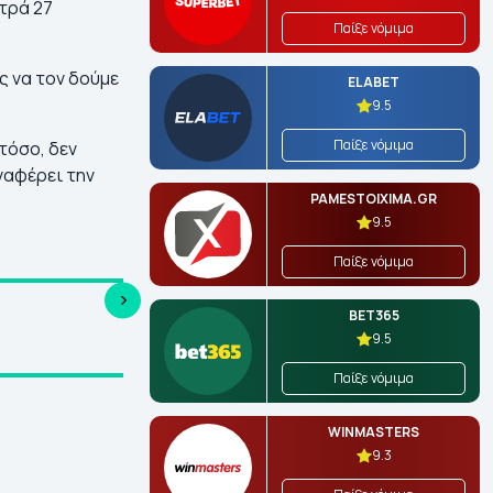
ετρά 27
Παίξε νόμιμα
ς να τον δούμε
ELABET
9.5
Παίξε νόμιμα
τόσο, δεν
ναφέρει την
PAMESTOIXIMA.GR
ΚΟΣ ΕΥΡΩΠΗ
ΠΑΟΚ ΕΥΡΩΠΗ 2026-27🦅
9.5
Πρόγραμμα &
Πρόγραμμα &
σματα
Αποτελέσματα Γιουρόπα
Παίξε νόμιμα
ς Λιγκ
Λιγκ
BET365
9.5
Παίξε νόμιμα
WINMASTERS
9.3