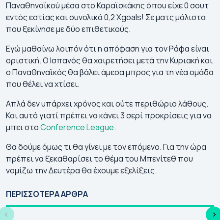
Παναθηναϊκού μέσα στο Καραϊσκάκης όπου είχε 0 σουτ
εντός εστίας και συνολικά 0,2 Xgoals! Σε ματς μάλιστα
που ξεκίνησε με δύο επιθετικούς.
Εγώ μαθαίνω λοιπόν ότι η απόφαση για τον Ράφα είναι
οριστική. Ο Ισπανός θα χαιρετήσει μετά την Κυριακή και
ο Παναθηναϊκός θα βάλει άμεσα μπρος για τη νέα ομάδα
που θέλει να χτίσει.
Απλά δεν υπάρχει χρόνος και ούτε περιθώριο λάθους.
Και αυτό γιατί πρέπει να κάνει 3 σερί προκρίσεις για να
μπει στο
Conference League
.
Θα δούμε όμως τι θα γίνει με τον επόμενο. Για την ώρα
πρέπει να ξεκαθαρίσει το θέμα του Μπενίτεθ που
νομίζω την Δευτέρα θα έχουμε εξελίξεις.
Γιουρόπα Λιγκ 2026-
Κόνφερενς Λιγκ
Τσ
27: Πρόγραμμα |
2026-27:
20
ΠΕΡΙΣΣΟΤΕΡΑ ΑΡΘΡΑ
Αγώνες | Κανάλι
Πρόγραμμα | Αγώνες
Πρ
| Κανάλι
| 