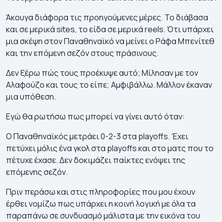
Άκουγα διάφορα τις προηγούμενες μέρες. Το διάβασα
και σε μερικά sites, το είδα σε μερικά reels. Ότι υπάρχει
μια σκέψη στον Παναθηναϊκό να μείνει ο Ράφα Μπενίτεθ
και την επόμενη σεζόν στους πράσινους.
Δεν ξέρω πώς τους προέκυψε αυτό; Μίλησαν με τον
Αλαφούζο και τους το είπε; Αμφιβάλλω. Μάλλον έκαναν
μια υπόθεση.
Εγώ θα ρωτήσω πως μπορεί να γίνει αυτό όταν:
Ο Παναθηναϊκός μετράει 0-2-3 στα playoffs. Έχει
πετύχει μόλις ένα γκολ στα playoffs και στο ματς που το
πέτυχε έχασε. Δεν δοκιμάζει παίκτες ενόψει της
επόμενης σεζόν.
Πριν περάσω και στις πληροφορίες που μου έχουν
έρθει νομίζω πως υπάρχει η κοινή λογική με όλα τα
παραπάνω σε συνδυασμό μάλιστα με την εικόνα του