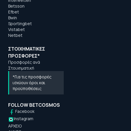
Interwetten
Betsson
Efbet
Bwin
Sportingbet
Vistabet
Netbet
ΣΤΟΙΧΗΜΑΤΙΚΕΣ
ΠΡΟΣΦΟΡΕΣ*
Προσφορές ανά
Στοιχηματική
*Για τις προσφορές
ισχύουν όροι και
προϋποθέσεις
FOLLOW BETCOSMOS
Facebook
Instagram
ΑΡΧΕΙΟ