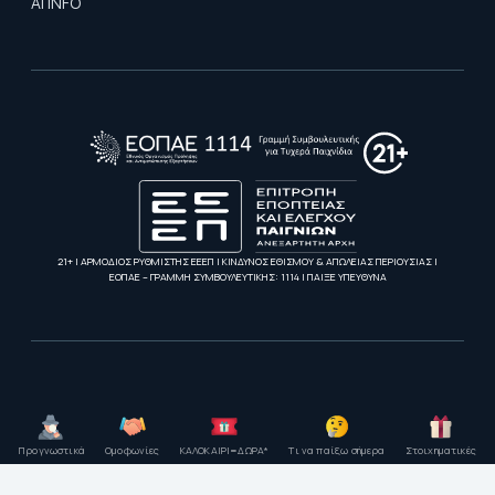
AI INFO
21+ | ΑΡΜΟΔΙΟΣ ΡΥΘΜΙΣΤΗΣ ΕΕΕΠ | ΚΙΝΔΥΝΟΣ ΕΘΙΣΜΟΥ & ΑΠΩΛΕΙΑΣ ΠΕΡΙΟΥΣΙΑΣ |
ΕΟΠΑΕ – ΓΡΑΜΜΗ ΣΥΜΒΟΥΛΕΥΤΙΚΗΣ: 1114 | ΠΑΙΞΕ ΥΠΕΥΘΥΝΑ
Προγνωστικά
Ομοφωνίες
ΚΑΛΟΚΑΙΡΙ=ΔΩΡΑ*
Τι να παίξω σήμερα
Στοιχηματικές