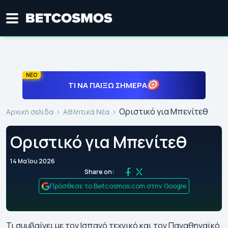
ΝΕΟ
ΤΙ ΝΑ ΠΑΊΞΩ ΣΉΜΕΡΑ
Oριστικό για Μπενίτεθ
Αρχική σελίδα
Αθλητικά Νέα
Oριστικό για Μπενίτεθ
14 Μαΐου 2026
Share on:
Πρόσθεσε το Betcosmos.com στην Google
Τι συμβαίνει με τον Ισπανό τεχνικό και τον Παναθηναϊκό.