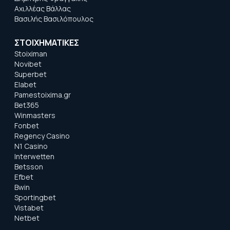
Αχιλλέας Βάλλας
Βασιλής Βασιλόπουλος
ΣΤΟΙΧΗΜΑΤΙΚΕΣ
Stoiximan
Novibet
Superbet
Elabet
Pamestoixima.gr
Bet365
Winmasters
Fonbet
Regency Casino
N1 Casino
Interwetten
Betsson
Efbet
Bwin
Sportingbet
Vistabet
Netbet