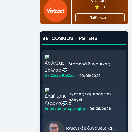
VISTABET
9.0
Παίξε νόμιμα
BETCOSMOS TIPSTERS
Διαφορά δυναμικής
Αχιλλέας Βάλλας
06/08/2026
Ηγέτης λαμπρός τον
οδηγεί
Δημήτρης Λιαργκόβας
06/08/2026
Πολωνικές δυνάμεις και