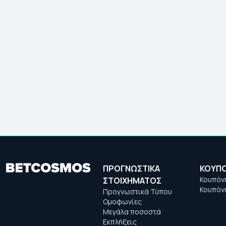
ΠΡΟΓΝΩΣΤΙΚΑ
ΚΟΥΠΟ
Κουπόνι
ΣΤΟΙΧΗΜΑΤΟΣ
Κουπόν
Προγνωστικά Τύπου
Ομοφωνίες
Μεγάλα ποσοστά
Εκπλήξεις