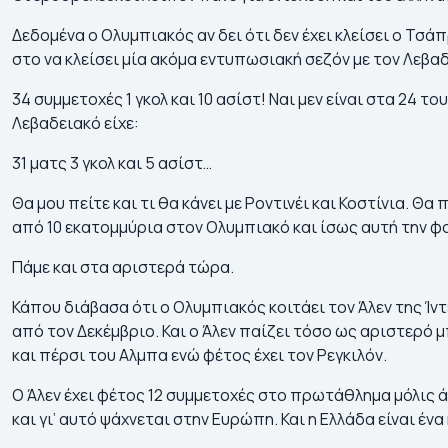
Δεδομένα ο Ολυμπιακός αν δει ότι δεν έχει κλείσει ο Τσά
στο να κλείσει μία ακόμα εντυπωσιακή σεζόν με τον Λεβαδε
34 συμμετοχές 1 γκολ και 10 ασίστ! Ναι μεν είναι στα 24 τ
Λεβαδειακό είχε:
31 ματς 3 γκολ και 5 ασίστ…
Θα μου πείτε και τι θα κάνει με Ροντινέι και Κοστίνια. Θ
από 10 εκατομμύρια στον Ολυμπιακό και ίσως αυτή την φ
Πάμε και στα αριστερά τώρα.
Κάπου διάβασα ότι ο Ολυμπιακός κοιτάει τον Άλεν της Ίντ
από τον Δεκέμβριο. Και ο Άλεν παίζει τόσο ως αριστερό 
και πέρσι του Αλμπα ενώ φέτος έχει τον Ρεγκιλόν.
Ο Άλεν έχει φέτος 12 συμμετοχές στο πρωτάθλημα μόλις 
και γι’ αυτό ψάχνεται στην Ευρώπη. Και η Ελλάδα είναι ένα