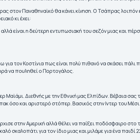
πρας στον Παναθηναϊκό θα κάνει κίνηση. Ο Τσάπρας λοιπόν 
ιακό κι έχει:
ου αλλά είναι η δεύτερη εντυπωσιακή του σεζόν μιας και πέρσ
α πω για τον Κοστίνια πως είναι πολύ πιθανό να σκάσει πάλ
ορά να πουληθεί ο Πορτογάλος.
ερ Μαϊάμι. Διεθνής με την Εθνική μας Ελπίδων. Βέβαια σας 
μπακ όσο και αριστερό στόπερ. Βασικός στην Ιντερ του Μέσ
άρχισε στην Αμερική αλλά θέλει να παίξει ποδόσφαιρο στο
 καλό σκαλοπάτι για τον ίδιο μιας και μιλάμε για ένα παιδί 2