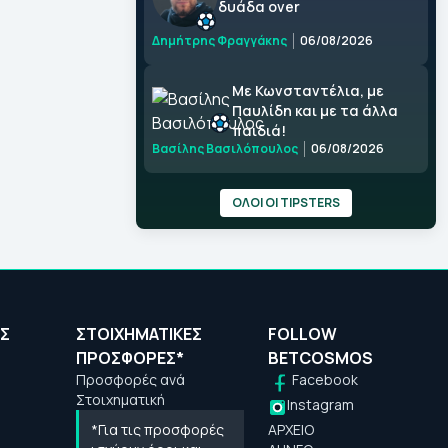
δυάδα over
Δημήτρης Φραγγάκης
06/08/2026
Με Κωνσταντέλια, με
Παυλίδη και με τα άλλα
παιδιά!
Βασίλης Βασιλόπουλος
06/08/2026
ΟΛΟΙ ΟΙ TIPSTERS
ΕΣ
ΣΤΟΙΧΗΜΑΤΙΚΕΣ
FOLLOW
ΠΡΟΣΦΟΡΕΣ*
BETCOSMOS
Προσφορές ανά
Facebook
Στοιχηματική
Instagram
*Για τις προσφορές
ΑΡΧΕΙΟ