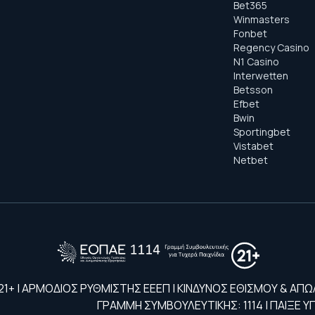
Bet365
Winmasters
Fonbet
Regency Casino
N1 Casino
Interwetten
Betsson
Efbet
Bwin
Sportingbet
Vistabet
Netbet
21+ | ΑΡΜΟΔΙΟΣ ΡΥΘΜΙΣΤΗΣ ΕΕΕΠ | ΚΙΝΔΥΝΟΣ ΕΘΙΣΜΟΥ & ΑΠΩΛ
ΓΡΑΜΜΗ ΣΥΜΒΟΥΛΕΥΤΙΚΗΣ: 1114 | ΠΑΙΞΕ 