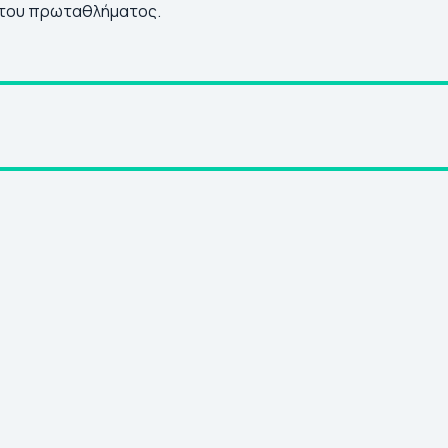
ς του πρωταθλήματος.
6-27:
ΠΑΝΑΘΗΝΑΪΚΟΣ ΕΥΡΩΠΗ
ΟΛΥΜΠΙΑ
 |
2026-27🍀Πρόγραμμα &
2026-27
Αποτελέσματα
Αποτελέ
Κόνφερενς Λιγκ
Τσάμπιον