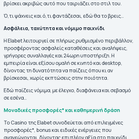
βρίσκει ακριβώς αυτό που ταιριάζει στο στιλ του.
Ό,τι ψάχνεις και ό,τι φαντάζεσαι, εδώ θα το βρεις…
Ασφάλεια, ταχύτητα και νόμιμο παιχνίδι
Η Elabet λειτουργεί σε πλήρως ρυθμισμένο περιβάλλον,
προσφέροντας ασφαλείς καταθέσεις και αναλήψεις,
γρήγορες συναλλαγές και 24ωρη υποστήριξη. Η
εμπειρία είναι εξίσου ομαλή σε κινητό και desktop,
δίνοντας τη δυνατότητα να παίζεις όπου κι αν
βρίσκεσαι, χωρίς εκπτώσεις στην ποιότητα.
Εδώ παίζεις νόμιμα, με έλεγχο, διαφάνεια και σεβασμό
σε εσένα…
Μοναδικές προσφορές* και καθημερινή δράση
Το Casino της Elabet συνοδεύεται από επιλεγμένες
προσφορές*, bonus και ειδικές ενέργειες που
ανανεώνονται, δίνοντας επιπλέον αξία στο παιχνίδι.