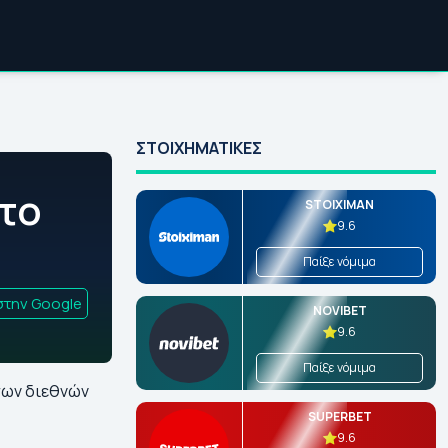
ΣΤΟΙΧΗΜΑΤΙΚΕΣ
 το
STOIXIMAN
9.6
Παίξε νόμιμα
την Google
NOVIBET
9.6
Παίξε νόμιμα
των διεθνών
SUPERBET
9.6