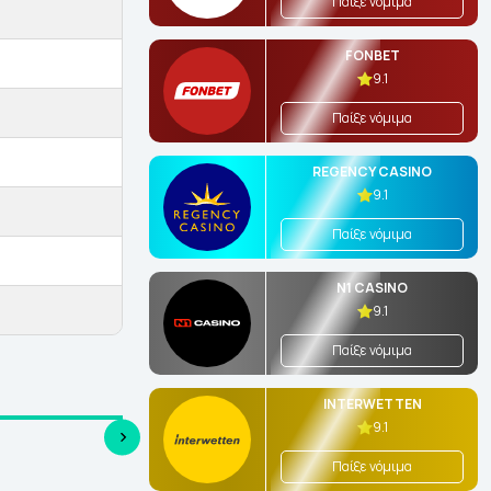
Παίξε νόμιμα
FONBET
9.1
Παίξε νόμιμα
REGENCY CASINO
9.1
Παίξε νόμιμα
N1 CASINO
9.1
ΑΪΚΟΣ ΕΥΡΩΠΗ
💯Τα ματς που συμφωνεί
Παίξε νόμιμα
Πρόγραμμα &
ο στοιχηματικός Τύπος
σματα
(06/08)
INTERWETTEN
ς Λιγκ
9.1
Παίξε νόμιμα