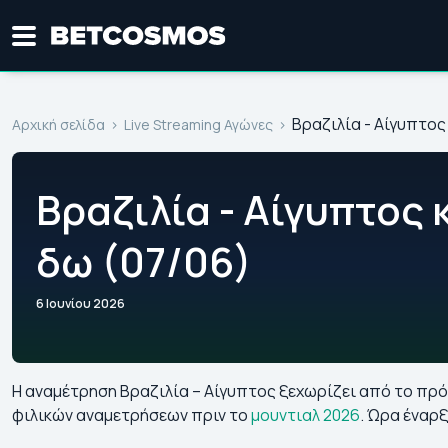
Βραζιλία - Αίγυπτος
Αρχική σελίδα
Live Streaming Αγώνες
Βραζιλία - Αίγυπτος 
δω (07/06)
6 Ιουνίου 2026
Η αναμέτρηση Βραζιλία – Αίγυπτος ξεχωρίζει από το πρ
φιλικών αναμετρήσεων πριν το
μουντιαλ 2026
. Ώρα έναρξ