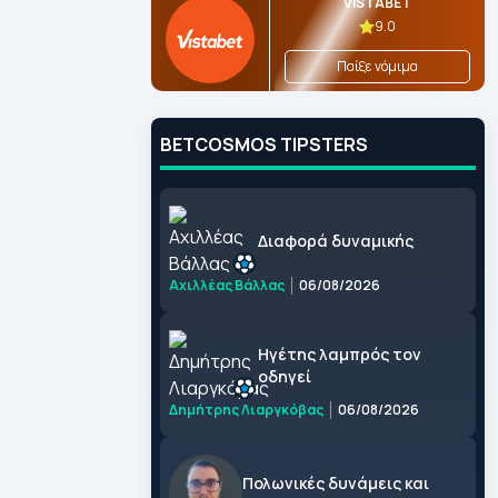
VISTABET
9.0
Παίξε νόμιμα
BETCOSMOS TIPSTERS
Διαφορά δυναμικής
Αχιλλέας Βάλλας
06/08/2026
Ηγέτης λαμπρός τον
οδηγεί
Δημήτρης Λιαργκόβας
06/08/2026
Πολωνικές δυνάμεις και