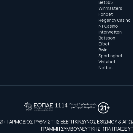
Bet365
Winmasters
Fonbet
Regency Casino
N1 Casino
Interwetten
Betsson
Efbet
Bwin
Sportingbet
Vistabet
Netbet
21+ | ΑΡΜΟΔΙΟΣ ΡΥΘΜΙΣΤΗΣ ΕΕΕΠ | ΚΙΝΔΥΝΟΣ ΕΘΙΣΜΟΥ & ΑΠΩΛ
ΓΡΑΜΜΗ ΣΥΜΒΟΥΛΕΥΤΙΚΗΣ: 1114 | ΠΑΙΞΕ 