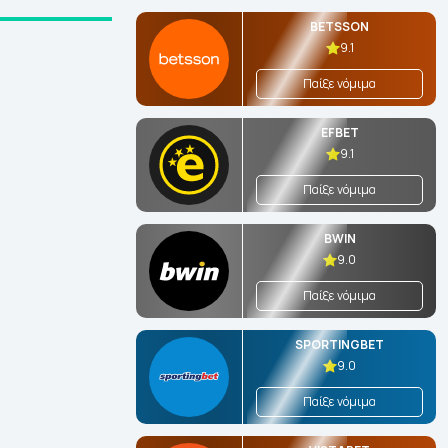
BETSSON
9.1
Παίξε νόμιμα
EFBET
9.1
Παίξε νόμιμα
BWIN
9.0
Παίξε νόμιμα
SPORTINGBET
9.0
Παίξε νόμιμα