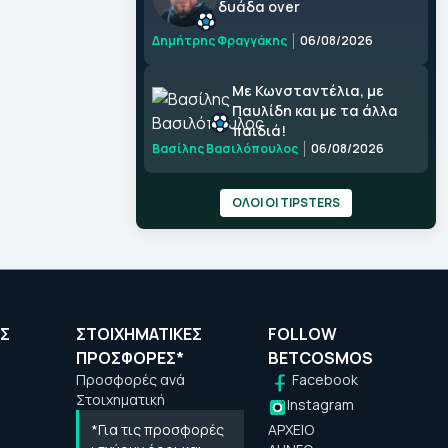
δυάδα over
Δημήτρης Φραγγάκης
06/08/2026
Με Κωνσταντέλια, με
Παυλίδη και με τα άλλα
παιδιά!
Βασίλης Βασιλόπουλος
06/08/2026
ΟΛΟΙ ΟΙ TIPSTERS
ΕΣ
ΣΤΟΙΧΗΜΑΤΙΚΕΣ
FOLLOW
ΠΡΟΣΦΟΡΕΣ*
BETCOSMOS
Προσφορές ανά
Facebook
Στοιχηματική
Instagram
*Για τις προσφορές
ΑΡΧΕΙΟ