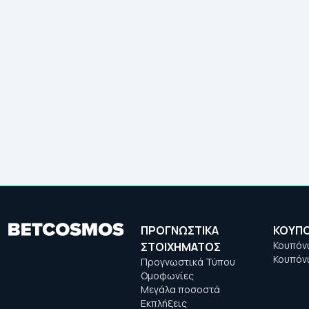
ΠΡΟΓΝΩΣΤΙΚΑ
ΚΟΥΠΟ
Κουπόνι
ΣΤΟΙΧΗΜΑΤΟΣ
Κουπόν
Προγνωστικά Τύπου
Ομοφωνίες
Μεγάλα ποσοστά
Εκπλήξεις