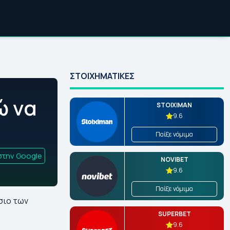
ΣΤΟΙΧΗΜΑΤΙΚΕΣ
ώ να
STOIXIMAN
9.6
Παίξε νόμιμα
την Google
NOVIBET
9.6
Παίξε νόμιμα
σιο των
SUPERBET
9.6