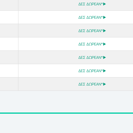
ΔΕΣ ΔΩΡΕΑΝ*▶️
ΔΕΣ ΔΩΡΕΑΝ*▶️
ΔΕΣ ΔΩΡΕΑΝ*▶️
ΔΕΣ ΔΩΡΕΑΝ*▶️
ΔΕΣ ΔΩΡΕΑΝ*▶️
ΔΕΣ ΔΩΡΕΑΝ*▶️
ΔΕΣ ΔΩΡΕΑΝ*▶️
6-27:
Τσάμπιονς Λιγκ 2026-27:
ΠΑΝΑΘΗΝ
 |
Πρόγραμμα | Αγώνες |
2026-27
Κανάλι
Αποτελέ
Κόνφερεν