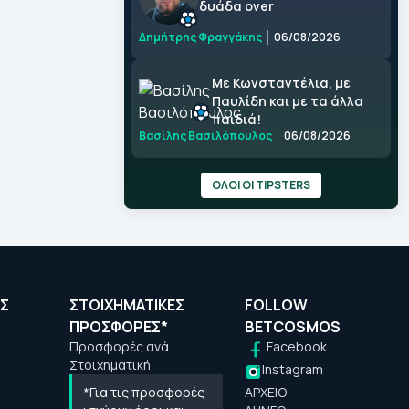
δυάδα over
Δημήτρης Φραγγάκης
06/08/2026
Με Κωνσταντέλια, με
Παυλίδη και με τα άλλα
παιδιά!
Βασίλης Βασιλόπουλος
06/08/2026
ΟΛΟΙ ΟΙ TIPSTERS
ΕΣ
ΣΤΟΙΧΗΜΑΤΙΚΕΣ
FOLLOW
ΠΡΟΣΦΟΡΕΣ*
BETCOSMOS
Προσφορές ανά
Facebook
Στοιχηματική
Instagram
*Για τις προσφορές
ΑΡΧΕΙΟ