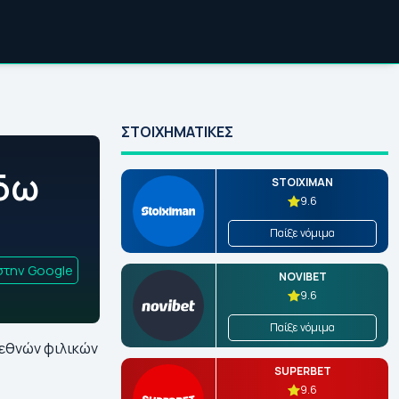
ΣΤΟΙΧΗΜΑΤΙΚΕΣ
 δω
STOIXIMAN
9.6
Παίξε νόμιμα
την Google
NOVIBET
9.6
Παίξε νόμιμα
ιεθνών φιλικών
SUPERBET
9.6