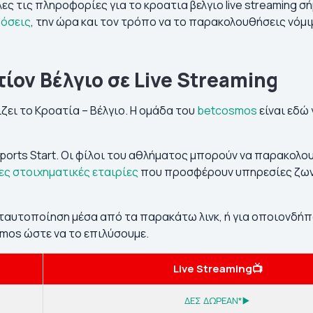
ες τις πληροφορίες για το κροατια βελγιο live streaming σή
δόσεις
, την ώρα και τον τρόπο να το παρακολουθήσεις νόμι
ίον Βέλγιο σε Live Streaming
ζει το Κροατία – Βέλγιο. Η ομάδα του
betcosmos
είναι εδώ 
ports Start. Οι φίλοι του αθλήματος μπορούν να παρακολο
ες στοιχηματικές εταιρίες
που προσφέρουν υπηρεσίες ζω
ταυτοποίηση μέσα από τα παρακάτω λινκ, ή για οποιονδήπ
smos ώστε να το επιλύσουμε.
Live Streaming📺
ΔΕΣ ΔΩΡΕΑΝ*▶️