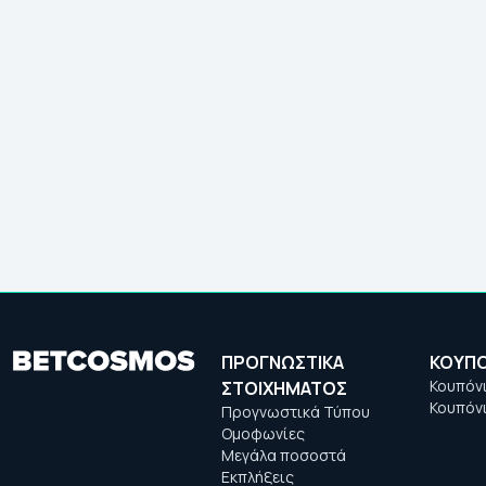
ΠΡΟΓΝΩΣΤΙΚΑ
ΚΟΥΠΟ
Κουπόνι
ΣΤΟΙΧΗΜΑΤΟΣ
Κουπόν
Προγνωστικά Τύπου
Ομοφωνίες
Μεγάλα ποσοστά
Εκπλήξεις