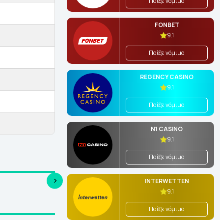
Παίξε νόμιμα
FONBET
9.1
Παίξε νόμιμα
REGENCY CASINO
9.1
Παίξε νόμιμα
N1 CASINO
ΚΟΣ ΕΥΡΩΠΗ
ΠΑΟΚ ΕΥΡΩΠΗ 2026-27🦅
9.1
Πρόγραμμα &
Πρόγραμμα &
Παίξε νόμιμα
σματα
Αποτελέσματα Γιουρόπα
ς Λιγκ
Λιγκ
INTERWETTEN
9.1
Παίξε νόμιμα