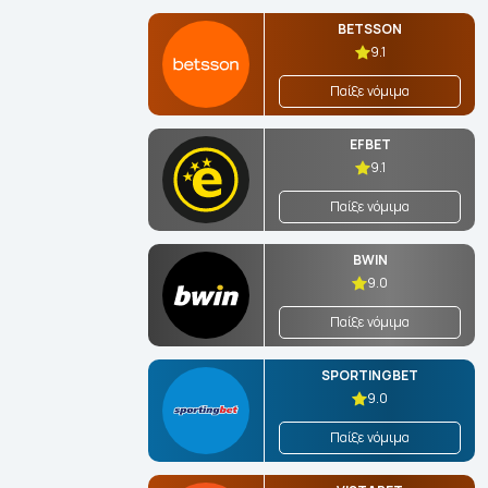
BETSSON
9.1
Παίξε νόμιμα
EFBET
9.1
Παίξε νόμιμα
BWIN
9.0
Παίξε νόμιμα
SPORTINGBET
9.0
Παίξε νόμιμα