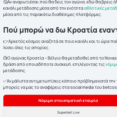
🤔Αν αναρωτιέσαι πού θα δεις τον αγώνα, εδώ θα βρεις όλ
κανάλι μετάδοσης μέσα από την ενότητα
αθλητικές μετα
μέσα από τις παρακάτω διαθέσιμες πλατφόρμες.
Πού μπορώ να δω Κροατία εναντ
👉Αρκετός κόσμος αναζητά σε ποιο κανάλι και τι ώρα παί
λύσει όλες τις απορίες.
📺Ο αγώνας Κροατία – Βέλγιο θα μεταδοθεί από το Novas
δράση από οποιαδήποτε συσκευή, επιλέγοντας τις
νόμιμ
μετάδοσης.
✅Αν μάλιστα αντιμετωπίσεις κάποιο πρόβλημα κατά την 
μπορείς να μας το αναφέρεις στα social media του betco
Νόμιμη στοιχηματική εταιρία
Superbet Live