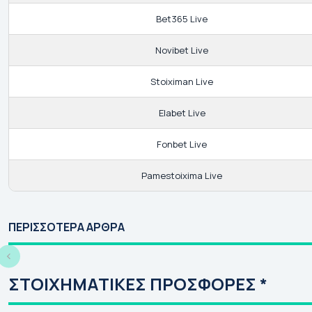
Bet365 Live
Novibet Live
Stoiximan Live
Elabet Live
Fonbet Live
Pamestoixima Live
Γιουρόπα Λιγκ 2026-27:
Τσάμπιονς Λιγκ 202
Πρόγραμμα | Αγώνες |
Πρόγραμμα | Αγώνες
ΠΕΡΙΣΣΟΤΕΡΑ ΑΡΘΡΑ
Κανάλι
Κανάλι
ΣΤΟΙΧΗΜΑΤΙΚΕΣ ΠΡΟΣΦΟΡΕΣ *