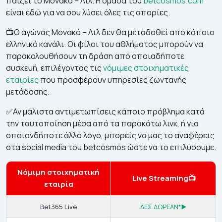
παίζει το Μονακό – Λιλ. Η ομάδα του
betcosmos.com
είναι εδώ για να σου λύσει όλες τις απορίες.
📺Ο αγώνας Μονακό – Λιλ δεν θα μεταδοθεί από κάποιο
ελληνικό κανάλι. Οι φίλοι του αθλήματος μπορούν να
παρακολουθήσουν τη δράση από οποιαδήποτε
συσκευή, επιλέγοντας τις
νόμιμες στοιχηματικές
εταιρίες
που προσφέρουν υπηρεσίες ζωντανής
μετάδοσης.
✅Αν μάλιστα αντιμετωπίσεις κάποιο πρόβλημα κατά
την ταυτοποίηση μέσα από τα παρακάτω λινκ, ή για
οποιονδήποτε άλλο λόγο, μπορείς να μας το αναφέρεις
στα social media του betcosmos ώστε να το επιλύσουμε.
Νόμιμη στοιχηματική
Live Streaming📺
εταιρία
Bet365 Live
ΔΕΣ ΔΩΡΕΑΝ*▶️