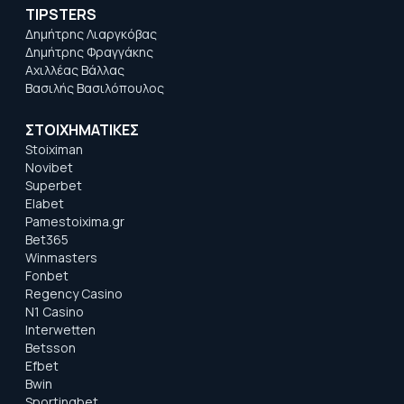
TIPSTERS
Δημήτρης Λιαργκόβας
Δημήτρης Φραγγάκης
Αχιλλέας Βάλλας
Βασιλής Βασιλόπουλος
ΣΤΟΙΧΗΜΑΤΙΚΕΣ
Stoiximan
Novibet
Superbet
Elabet
Pamestoixima.gr
Bet365
Winmasters
Fonbet
Regency Casino
N1 Casino
Interwetten
Betsson
Efbet
Bwin
Sportingbet