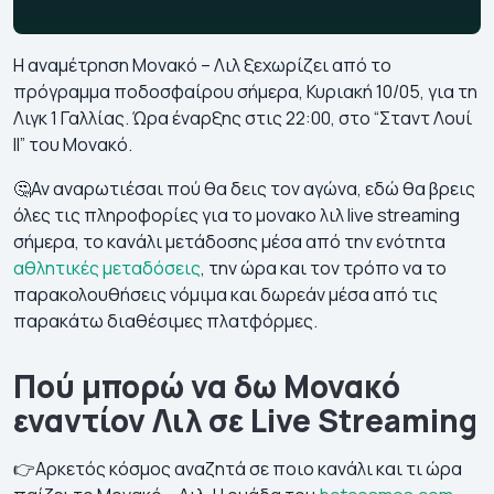
Η αναμέτρηση Μονακό – Λιλ ξεχωρίζει από το
πρόγραμμα ποδοσφαίρου σήμερα, Κυριακή 10/05, για τη
Λιγκ 1 Γαλλίας. Ώρα έναρξης στις 22:00, στο “Σταντ Λουί
ΙΙ” του Μονακό.
🤔Αν αναρωτιέσαι πού θα δεις τον αγώνα, εδώ θα βρεις
όλες τις πληροφορίες για το μονακο λιλ live streaming
σήμερα, το κανάλι μετάδοσης μέσα από την ενότητα
αθλητικές μεταδόσεις
, την ώρα και τον τρόπο να το
παρακολουθήσεις νόμιμα και δωρεάν μέσα από τις
παρακάτω διαθέσιμες πλατφόρμες.
Πού μπορώ να δω Μονακό
εναντίον Λιλ σε Live Streaming
👉Αρκετός κόσμος αναζητά σε ποιο κανάλι και τι ώρα