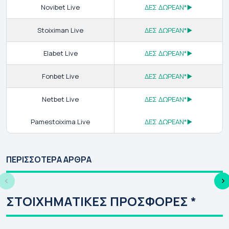
Novibet Live
ΔΕΣ ΔΩΡΕΑΝ*▶️
Stoiximan Live
ΔΕΣ ΔΩΡΕΑΝ*▶️
Elabet Live
ΔΕΣ ΔΩΡΕΑΝ*▶️
Fonbet Live
ΔΕΣ ΔΩΡΕΑΝ*▶️
Netbet Live
ΔΕΣ ΔΩΡΕΑΝ*▶️
Pamestoixima Live
ΔΕΣ ΔΩΡΕΑΝ*▶️
Γιουρόπα Λιγκ 2026-
Κόνφερενς Λιγκ
ΠΑ
27: Πρόγραμμα |
2026-27:
27
ΠΕΡΙΣΣΟΤΕΡΑ ΑΡΘΡΑ
Αγώνες | Κανάλι
Πρόγραμμα | Αγώνες
Απ
| Κανάλι
Γι
ΣΤΟΙΧΗΜΑΤΙΚΕΣ ΠΡΟΣΦΟΡΕΣ *