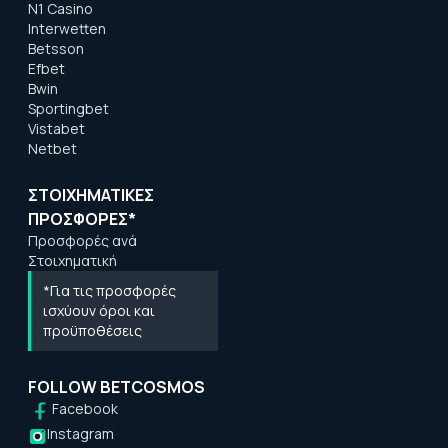
N1 Casino
Interwetten
Betsson
Efbet
Bwin
Sportingbet
Vistabet
Netbet
ΣΤΟΙΧΗΜΑΤΙΚΕΣ
ΠΡΟΣΦΟΡΕΣ*
Προσφορές ανά
Στοιχηματική
*Για τις προσφορές
ισχύουν όροι και
προϋποθέσεις
FOLLOW BETCOSMOS
Facebook
Instagram