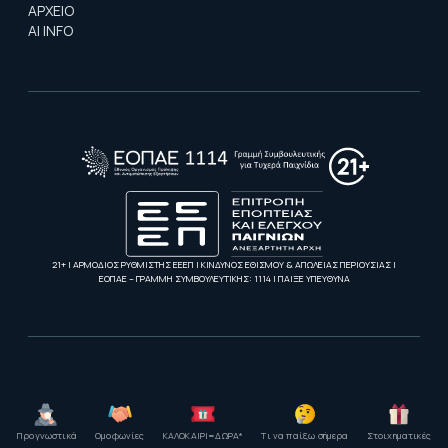
ΑΡΧΕΙΟ
AI INFO
21+ | ΑΡΜΟΔΙΟΣ ΡΥΘΜΙΣΤΗΣ ΕΕΕΠ | ΚΙΝΔΥΝΟΣ ΕΘΙΣΜΟΥ & ΑΠΩΛΕΙΑΣ ΠΕΡΙΟΥΣΙΑΣ |
ΕΟΠΑΕ – ΓΡΑΜΜΗ ΣΥΜΒΟΥΛΕΥΤΙΚΗΣ: 1114 | ΠΑΙΞΕ ΥΠΕΥΘΥΝΑ
Προγνωστικά
Ομοφωνίες
ΚΑΛΟΚΑΙΡΙ=ΔΩΡΑ*
Τι να παίξω σήμερα
Στοιχηματικές