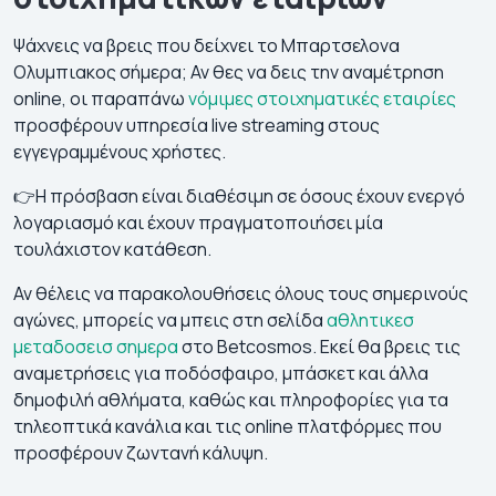
Ψάχνεις να βρεις που δείχνει το Μπαρτσελονα
Ολυμπιακος σήμερα; Αν θες να δεις την αναμέτρηση
online, οι παραπάνω
νόμιμες στοιχηματικές εταιρίες
προσφέρουν υπηρεσία live streaming στους
εγγεγραμμένους χρήστες.
👉Η πρόσβαση είναι διαθέσιμη σε όσους έχουν ενεργό
λογαριασμό και έχουν πραγματοποιήσει μία
τουλάχιστον κατάθεση.
Αν θέλεις να παρακολουθήσεις όλους τους σημερινούς
αγώνες, μπορείς να μπεις στη σελίδα
αθλητικεσ
μεταδοσεισ σημερα
στο Betcosmos. Εκεί θα βρεις τις
αναμετρήσεις για ποδόσφαιρο, μπάσκετ και άλλα
δημοφιλή αθλήματα, καθώς και πληροφορίες για τα
τηλεοπτικά κανάλια και τις online πλατφόρμες που
προσφέρουν ζωντανή κάλυψη.