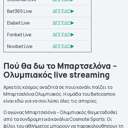
Bet365 Live
ΔΕΣ ΕΔΩ▶️
Elabet Live
ΔΕΣ ΕΔΩ▶️
Fonbet Live
ΔΕΣ ΕΔΩ▶️
Novibet Live
ΔΕΣ ΕΔΩ▶️
Πού θα δω το Μπαρτσελόνα –
Ολυμπιακός live streaming
Αρκετός κόσμος αναζητά σε ποιο κανάλι παίζει το
Μπαρτσελόνα Ολυμπιακός. Η ομάδα του Betcosmos
είναι εδώ για να σου λύσει όλες τις απορίες.
Ο αγώνας Μπαρτσελόνα – Ολυμπιακός θα μεταδοθεί
από τα συνδρομητικά κανάλια Cosmote Sports. Οι
φίλοι του αθλήματος μπορούν να παρακολουθήσουν τη