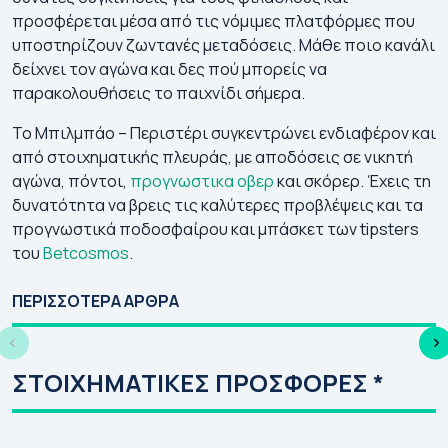
προσφέρεται μέσα από τις νόμιμες πλατφόρμες που
υποστηρίζουν ζωντανές μεταδόσεις. Μάθε ποιο κανάλι
δείχνει τον αγώνα και δες πού μπορείς να
παρακολουθήσεις το παιχνίδι σήμερα.
Το Μπιλμπάο – Περιστέρι συγκεντρώνει ενδιαφέρον και
από στοιχηματικής πλευράς, με αποδόσεις σε νικητή
αγώνα, πόντοι,
προγνωστικα οβερ
και σκόρερ. Έχεις τη
δυνατότητα να βρεις τις καλύτερες προβλέψεις και τα
προγνωστικά ποδοσφαίρου και μπάσκετ των tipsters
του
Betcosmos
.
💯Τα ματς που
Γιουρόπα Λιγκ 2026-
Κό
συμφωνεί ο
27: Πρόγραμμα |
20
ΠΕΡΙΣΣΟΤΕΡΑ ΑΡΘΡΑ
στοιχηματικός
Αγώνες | Κανάλι
Πρ
Τύπος (08/08)
| 
ΣΤΟΙΧΗΜΑΤΙΚΕΣ ΠΡΟΣΦΟΡΕΣ *