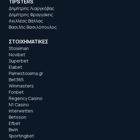
TIPSTERS
Δημήτρης Λιαργκόβας
Δημήτρης Φραγγάκης
Αχιλλέας Βάλλας
Βασιλής Βασιλόπουλος
ΣΤΟΙΧΗΜΑΤΙΚΕΣ
Stoiximan
Novibet
Superbet
Elabet
Pamestoixima.gr
Bet365
Winmasters
Fonbet
Regency Casino
N1 Casino
Interwetten
Betsson
Efbet
Bwin
Sportingbet