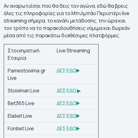
Αν αναρωτιέσαι πού θα δεις τον αγώνα, εδώ θα βρεις
όλες τις πληροφορίες για το Μπιλμπάο Περιστέρι live
streaming σήμερα, το κανάλι μετάδοσης, την ώρα και
τον τρόπο να το παρακολουθήσεις νόμιμα και δωρεάν
μέσα από τις παρακάτω διαθέσιμες πλατφόρμες.
Στοιχηματική
Live Streaming
Εταιρία
Pamestoixima.gr
ΔΕΣ ΕΔΩ▶️
Live
Stoiximan Live
ΔΕΣ ΕΔΩ ▶
Bet365 Live
ΔΕΣ ΕΔΩ▶️
Elabet Live
ΔΕΣ ΕΔΩ▶️
Fonbet Live
ΔΕΣ ΕΔΩ▶️