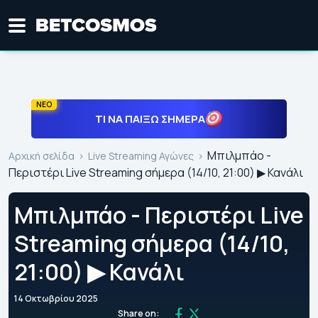
ΝΕΟ
ΤΙ ΝΑ ΠΑΊΞΩ ΣΉΜΕΡΑ
Μπιλμπάο -
Αρχική σελίδα
Live Streaming Αγώνες
Περιστέρι Live Streaming σήμερα (14/10, 21:00) ▶ Κανάλι
Μπιλμπάο - Περιστέρι Live
Streaming σήμερα (14/10,
21:00) ▶ Κανάλι
14 Οκτωβρίου 2025
Share on: