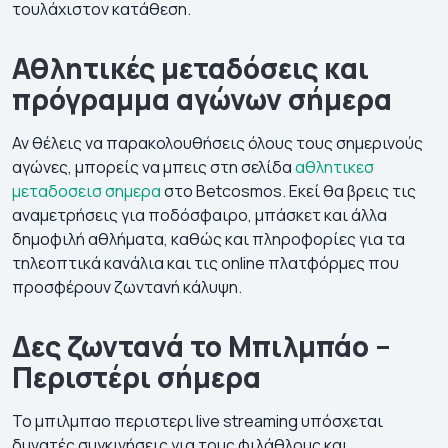
τουλάχιστον κατάθεση.
Αθλητικές μεταδόσεις και
πρόγραμμα αγώνων σήμερα
Αν θέλεις να παρακολουθήσεις όλους τους σημερινούς
αγώνες, μπορείς να μπεις στη σελίδα
αθλητικεσ
μεταδοσεισ σημερα
στο Betcosmos. Εκεί θα βρεις τις
αναμετρήσεις για ποδόσφαιρο, μπάσκετ και άλλα
δημοφιλή αθλήματα, καθώς και πληροφορίες για τα
τηλεοπτικά κανάλια και τις online πλατφόρμες που
προσφέρουν ζωντανή κάλυψη.
Δες ζωντανά το Μπιλμπάο –
Περιστέρι σήμερα
Το μπιλμπαο περιστερι live streaming υπόσχεται
δυνατές συγκινήσεις για τους φιλάθλους και