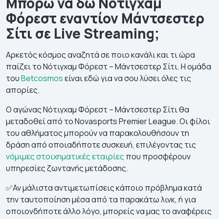
Μπορώ να δω Νότιγχαμ
Φόρεστ εναντίον Μάντσεστερ
Σίτι σε Live Streaming;
Αρκετός κόσμος αναζητά σε ποιο κανάλι και τι ώρα
παίζει το Νότιγχαμ Φόρεστ – Μάντσεστερ Σίτι. Η ομάδα
του
Betcosmos
είναι εδώ για να σου λύσει όλες τις
απορίες.
Ο αγώνας Νότιγχαμ Φόρεστ – Μάντσεστερ Σίτι θα
μεταδοθεί από το Novasports Premier League. Οι φίλοι
του αθλήματος μπορούν να παρακολουθήσουν τη
δράση από οποιαδήποτε συσκευή, επιλέγοντας τις
νόμιμες στοιχηματικές εταιρίες
που προσφέρουν
υπηρεσίες ζωντανής μετάδοσης.
✅Αν μάλιστα αντιμετωπίσεις κάποιο πρόβλημα κατά
την ταυτοποίηση μέσα από τα παρακάτω λινκ, ή για
οποιονδήποτε άλλο λόγο, μπορείς να μας το αναφέρεις