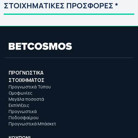
ΣΤΟΙΧΗΜΑΤΙΚΕΣ ΠΡΟΣΦΟΡΕΣ *
ΠΡΟΓΝΩΣΤΙΚΑ
ΣΤΟΙΧΗΜΑΤΟΣ
Προγνωστικά Τύπου
Ομοφωνίες
Μεγάλα ποσοστά
Εκπλήξεις
Προγνωστικά
Ποδοσφαίρου
Προγνωστικά Μπάσκετ
ΚΟΥΠΟΝΙ