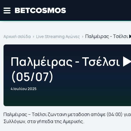
Παλμέιρας - Τσέλσι ▶
Αρχική σελίδα
Live Streaming Αγώνες
Παλμέιρας - Τσέλσι ▶
(05/07)
4 Ιουλίου 2025
Παλμέιρας – Τσέλσι ζωντανη μεταδοση απόψε (04:00) για
Συλλόγων, στα γήπεδα της Αμερικής.