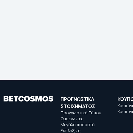
ΠΡΟΓΝΩΣΤΙΚΑ
ΚΟΥΠΟ
Κουπόνι
ΣΤΟΙΧΗΜΑΤΟΣ
Κουπόν
Προγνωστικά Τύπου
Ομοφωνίες
Μεγάλα ποσοστά
Εκπλήξεις