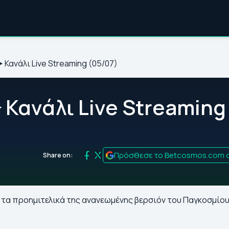
️ Κανάλι Live Streaming (05/07)
️ Κανάλι Live Streaming
Πρόσθεσε το Betcosmos.com σ
Share on:
 τα προημιτελικά της ανανεωμένης βερσιόν του Παγκοσμίο