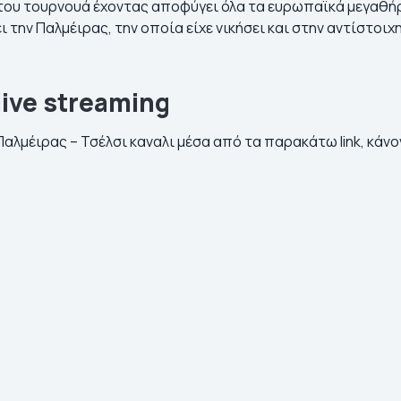
κό του τουρνουά έχοντας αποφύγει όλα τα ευρωπαϊκά μεγαθή
 την Παλμέιρας, την οποία είχε νικήσει και στην αντίστοι
live streaming
 Παλμέιρας – Τσέλσι καναλι μέσα από τα παρακάτω link, κάν