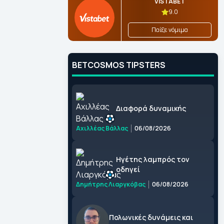
VISTABET
9.0
Παίξε νόμιμα
BETCOSMOS TIPSTERS
Διαφορά δυναμικής
Αχιλλέας Βάλλας
06/08/2026
Ηγέτης λαμπρός τον
οδηγεί
Δημήτρης Λιαργκόβας
06/08/2026
Πολωνικές δυνάμεις και