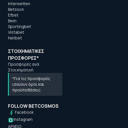
Interwetten
Betsson
Efbet
Bwin
Sportingbet
Vistabet
Netbet
ΣΤΟΙΧΗΜΑΤΙΚΕΣ
ΠΡΟΣΦΟΡΕΣ*
Προσφορές ανά
Στοιχηματική
*Για τις προσφορές
ισχύουν όροι και
προϋποθέσεις
FOLLOW BETCOSMOS
Facebook
Instagram
ΑΡΧΕΙΟ