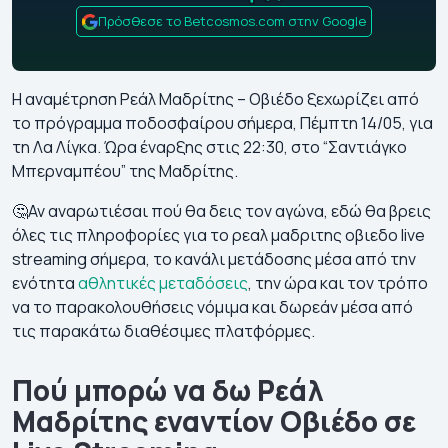
Πρόσθεσε το Betcosmos.com στην Google
Η αναμέτρηση Ρεάλ Μαδρίτης – Οβιέδο ξεχωρίζει από
το πρόγραμμα ποδοσφαίρου σήμερα, Πέμπτη 14/05, για
τη Λα Λίγκα. Ώρα έναρξης στις 22:30, στο “Σαντιάγκο
Μπερναμπέου” της Μαδρίτης.
🤔Αν αναρωτιέσαι πού θα δεις τον αγώνα, εδώ θα βρεις
όλες τις πληροφορίες για το ρεαλ μαδριτης οβιεδο live
streaming σήμερα, το κανάλι μετάδοσης μέσα από την
ενότητα
αθλητικές μεταδόσεις
, την ώρα και τον τρόπο
να το παρακολουθήσεις νόμιμα και δωρεάν μέσα από
τις παρακάτω διαθέσιμες πλατφόρμες.
Πού μπορώ να δω Ρεάλ
Μαδρίτης εναντίον Οβιέδο σε