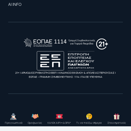
AI INFO
21+ | ΑΡΜΟΔΙΟΣ ΡΥΘΜΙΣΤΗΣ ΕΕΕΠ | ΚΙΝΔΥΝΟΣ ΕΘΙΣΜΟΥ & ΑΠΩΛΕΙΑΣ ΠΕΡΙΟΥΣΙΑΣ |
ΕΟΠΑΕ – ΓΡΑΜΜΗ ΣΥΜΒΟΥΛΕΥΤΙΚΗΣ: 1114 | ΠΑΙΞΕ ΥΠΕΥΘΥΝΑ
Προγνωστικά
Ομοφωνίες
ΚΑΛΟΚΑΙΡΙ=ΔΩΡΑ*
Τι να παίξω σήμερα
Στοιχηματικές