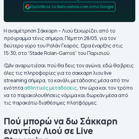
Πρόσθεσε το Betcosmos.com στην Google
Η αναμέτρηση Σάκκαρη – Λιού ξεχωρίζει από το
πρόγραμμα τένις σήμερα, Πέμπτη 28/05, για τον
δεύτερο γύρο του Ρολάν Γκαρός. Ώρα έναρξης στις
15:30, στο “Stade Rolan-Garros” του Παρισιού.
🤔Αν αναρωτιέσαι πού θα δεις τον αγώνα, εδώ θα βρεις
όλες τις πληροφορίες για το σακκαρη λιου live
streaming σήμερα, το κανάλι μετάδοσης μέσα από την
ενότητα
αθλητικές μεταδόσεις
, την ώρα και τον τρόπο
να το παρακολουθήσεις νόμιμα και δωρεάν μέσα από
τις παρακάτω διαθέσιμες πλατφόρμες.
Πού μπορώ να δω Σάκκαρη
εναντίον Λιού σε Live