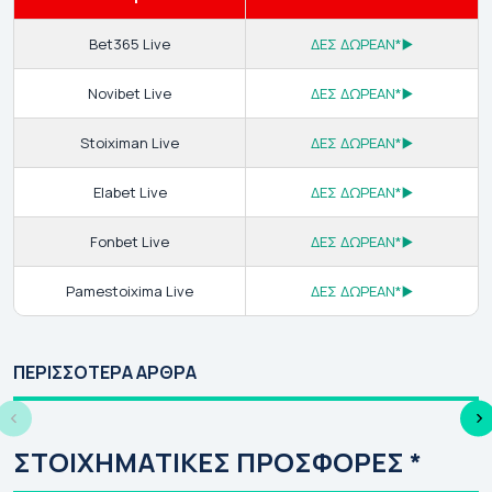
Bet365 Live
ΔΕΣ ΔΩΡΕΑΝ*▶️
Novibet Live
ΔΕΣ ΔΩΡΕΑΝ*▶️
Stoiximan Live
ΔΕΣ ΔΩΡΕΑΝ*▶️
Elabet Live
ΔΕΣ ΔΩΡΕΑΝ*▶️
Fonbet Live
ΔΕΣ ΔΩΡΕΑΝ*▶️
Pamestoixima Live
ΔΕΣ ΔΩΡΕΑΝ*▶️
💯Τα ματς που
Γιουρόπα Λιγκ 2026-
Κό
συμφωνεί ο
27: Πρόγραμμα |
20
ΠΕΡΙΣΣΟΤΕΡΑ ΑΡΘΡΑ
στοιχηματικός
Αγώνες | Κανάλι
Πρ
Τύπος (08/08)
| 
ΣΤΟΙΧΗΜΑΤΙΚΕΣ ΠΡΟΣΦΟΡΕΣ *