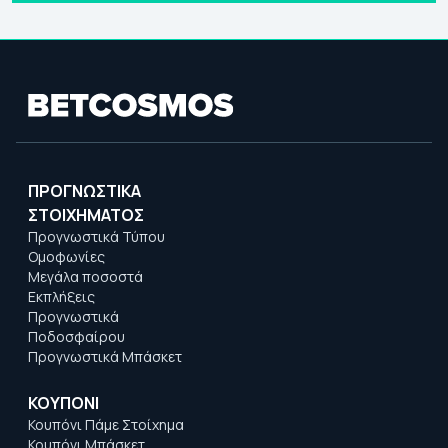
ΠΡΟΓΝΩΣΤΙΚΑ
ΣΤΟΙΧΗΜΑΤΟΣ
Προγνωστικά Τύπου
Ομοφωνίες
Μεγάλα ποσοστά
Εκπλήξεις
Προγνωστικά
Ποδοσφαίρου
Προγνωστικά Μπάσκετ
ΚΟΥΠΟΝΙ
Κουπόνι Πάμε Στοίχημα
Κουπόνι Μπάσκετ