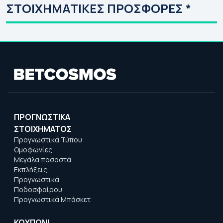
ΣΤΟΙΧΗΜΑΤΙΚΕΣ ΠΡΟΣΦΟΡΕΣ *
ΠΡΟΓΝΩΣΤΙΚΑ
ΣΤΟΙΧΗΜΑΤΟΣ
Προγνωστικά Τύπου
Ομοφωνίες
Μεγάλα ποσοστά
Εκπλήξεις
Προγνωστικά
Ποδοσφαίρου
Προγνωστικά Μπάσκετ
ΚΟΥΠΟΝΙ