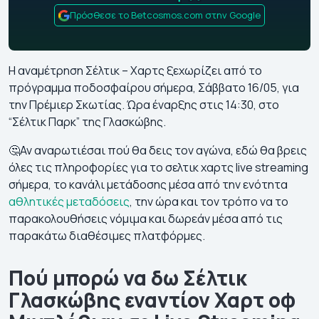
Πρόσθεσε το Betcosmos.com στην Google
Η αναμέτρηση Σέλτικ – Χαρτς ξεχωρίζει από το
πρόγραμμα ποδοσφαίρου σήμερα, Σάββατο 16/05, για
την Πρέμιερ Σκωτίας. Ώρα έναρξης στις 14:30, στο
“Σέλτικ Παρκ” της Γλασκώβης.
🤔Αν αναρωτιέσαι πού θα δεις τον αγώνα, εδώ θα βρεις
όλες τις πληροφορίες για το σελτικ χαρτς live streaming
σήμερα, το κανάλι μετάδοσης μέσα από την ενότητα
αθλητικές μεταδόσεις
, την ώρα και τον τρόπο να το
παρακολουθήσεις νόμιμα και δωρεάν μέσα από τις
παρακάτω διαθέσιμες πλατφόρμες.
Πού μπορώ να δω Σέλτικ
Γλασκώβης εναντίον Χαρτ οφ