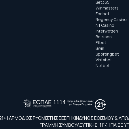
Bet365
Winmasters
Fonbet
Regency Casino
N1 Casino
Interwetten
Betsson
Efbet
Bwin
Sportingbet
Vistabet
Netbet
21+ | ΑΡΜΟΔΙΟΣ ΡΥΘΜΙΣΤΗΣ ΕΕΕΠ | ΚΙΝΔΥΝΟΣ ΕΘΙΣΜΟΥ & ΑΠΩΛ
ΓΡΑΜΜΗ ΣΥΜΒΟΥΛΕΥΤΙΚΗΣ: 1114 | ΠΑΙΞΕ 