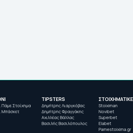
ΝΙ
TIPSTERS
ΣΤΟΙΧΗΜΑΤΙΚ
 Πάμε Στοίχημα
Δημήτρης Λιαργκόβας
Stoiximan
ι Μπάσκετ
Δημήτρης Φραγγάκης
Novibet
Αχιλλέας Βάλλας
Superbet
Βασιλής Βασιλόπουλος
Elabet
Pamestoixima.gr