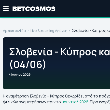
Σλοβενία - Κύπρος κ
Αρχική σελίδα
Live Streaming Αγώνες
Σλοβενία - Κύπρος κα
(04/06)
4 Ιουνίου 2026
Η αναμέτρηση Σλοβενία – Κύπρος ξεχωρίζει από το πρό
φιλικών αναμετρήσεων πριν το
μουντιαλ 2026
. Ώρα έναρξ