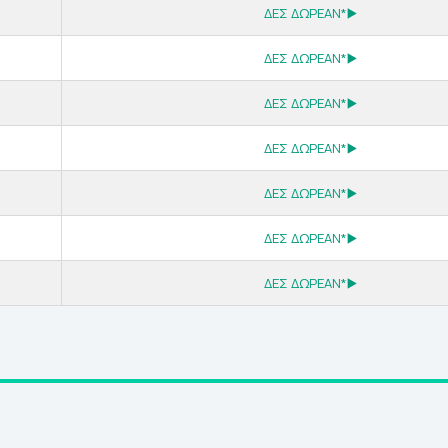
ΔΕΣ ΔΩΡΕΑΝ*▶️
ΔΕΣ ΔΩΡΕΑΝ*▶️
ΔΕΣ ΔΩΡΕΑΝ*▶️
ΔΕΣ ΔΩΡΕΑΝ*▶️
ΔΕΣ ΔΩΡΕΑΝ*▶️
ΔΕΣ ΔΩΡΕΑΝ*▶️
ΔΕΣ ΔΩΡΕΑΝ*▶️
6-27:
Τσάμπιονς Λιγκ 2026-27:
ΠΑΝΑΘΗΝ
 |
Πρόγραμμα | Αγώνες |
2026-27
Κανάλι
Αποτελέ
Κόνφερεν