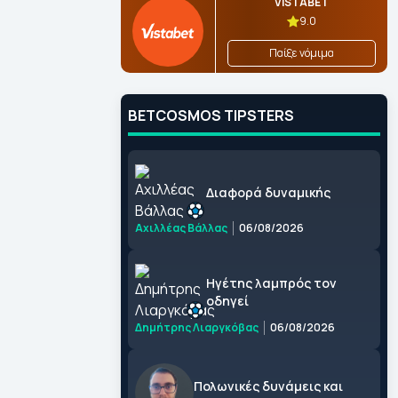
VISTABET
9.0
Παίξε νόμιμα
BETCOSMOS TIPSTERS
Διαφορά δυναμικής
Αχιλλέας Βάλλας
06/08/2026
Ηγέτης λαμπρός τον
οδηγεί
Δημήτρης Λιαργκόβας
06/08/2026
Πολωνικές δυνάμεις και