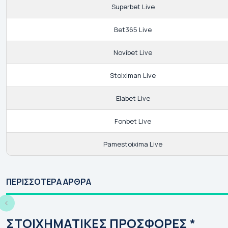
Superbet Live
Bet365 Live
Novibet Live
Stoiximan Live
Elabet Live
Fonbet Live
Pamestoixima Live
Γιουρόπα Λιγκ 2026-27:
Κόνφερενς Λιγκ 202
Πρόγραμμα | Αγώνες |
Πρόγραμμα | Αγώνες
ΠΕΡΙΣΣΟΤΕΡΑ ΑΡΘΡΑ
Κανάλι
Κανάλι
ΣΤΟΙΧΗΜΑΤΙΚΕΣ ΠΡΟΣΦΟΡΕΣ *