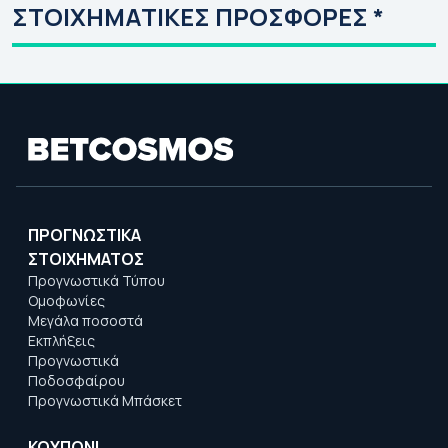
ΣΤΟΙΧΗΜΑΤΙΚΕΣ ΠΡΟΣΦΟΡΕΣ *
ΠΡΟΓΝΩΣΤΙΚΑ
ΣΤΟΙΧΗΜΑΤΟΣ
Προγνωστικά Τύπου
Ομοφωνίες
Μεγάλα ποσοστά
Εκπλήξεις
Προγνωστικά
Ποδοσφαίρου
Προγνωστικά Μπάσκετ
ΚΟΥΠΟΝΙ