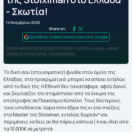
- Σκωτία!
14 Νοεμβρίου 2025
Share on:
Πρόσθεσε το Betcosmos.com στην Google
ΠΡΟΚΡΙΜΑΤΙΚΑ ΠΑΓΚΟΣΜΙΟΥ ΚΥΠΕΛΛΟΥ 2026 / ΕΛΛΑΔΑ - ΔΑΝΙΑ
(ΜΑΡΚΟΣ ΧΟΥΖΟΥΡΗΣ / EUROKINISSI)
Το δικό σου (στοιχηματικό) φινάλε στον όμιλο της
Ελλάδας, στα προκριματικά, μπορεί να απέχει εντελώς
από το δικό της. Η Εθνική δεν τα κατάφερε, αφού Δανοί
και Σκωτσέζοι την σταμάτησαν από τα όνειρα της
επιστροφής σε Παγκόσμιο Κύπελλο. Τους δεύτερους,
τους υποδέχεται τώρα στην έδρα της κι εσύ παίζεις
στο Master της Stoiximan, εντελώς δωρεάν* και
περιμένεις να δεις αν θα πάρεις κάποια ( ή και όλα) από
τα 10.000€ σε μετρητά.