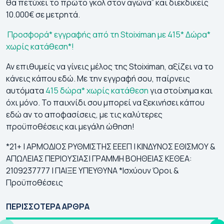
θα πετύχει το πρώτο γκολ στον αγώνα” και διεκδικείς
10.000€ σε μετρητά.
Προσφορά* εγγραφής από τη Stoiximan με 415* Δώρα*
χωρίς κατάθεση*!
Αν επιθυμείς να γίνεις μέλος της Stoiximan, αξίζει να το
κάνεις κάπου εδώ. Με την εγγραφή σου, παίρνεις
αυτόματα
415 δώρα* χωρίς κατάθεση
για στοίχημα και
όχι μόνο. Το παιχνίδι σου μπορεί να ξεκινήσει κάπου
εδώ αν το αποφασίσεις, με τις καλύτερες
προϋποθέσεις και μεγάλη ώθηση!
*​
21+ | ΑΡΜΟΔΙΟΣ ΡΥΘΜΙΣΤΗΣ ΕΕΕΠ | ΚΙΝΔΥΝΟΣ ΕΘΙΣΜΟΥ &
ΑΠΩΛΕΙΑΣ ΠΕΡΙΟΥΣΙΑΣ| ΓΡΑΜΜΗ ΒΟΗΘΕΙΑΣ ΚΕΘΕΑ:
2109237777 | ΠΑΙΞΕ ΥΠΕΥΘΥΝΑ *
Ισχύουν Όροι &
Προϋποθέσεις
💯Τα ματς που
Γιουρόπα Λιγκ 2026-
Κό
συμφωνεί ο
27: Πρόγραμμα |
20
ΠΕΡΙΣΣΟΤΕΡΑ ΑΡΘΡΑ
στοιχηματικός
Αγώνες | Κανάλι
Πρ
Τύπος (09/08)
| 