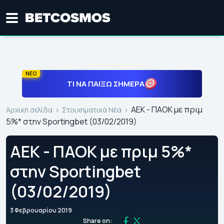
ΝΕΟ
ΤΙ ΝΑ ΠΑΊΞΩ ΣΉΜΕΡΑ
ΑΕΚ - ΠΑΟΚ με πριμ
Αρχική σελίδα
Στοιχηματικά Νέα
5%* στην Sportingbet (03/02/2019)
ΑΕΚ - ΠΑΟΚ με πριμ 5%*
στην Sportingbet
(03/02/2019)
3 Φεβρουαρίου 2019
Share on: