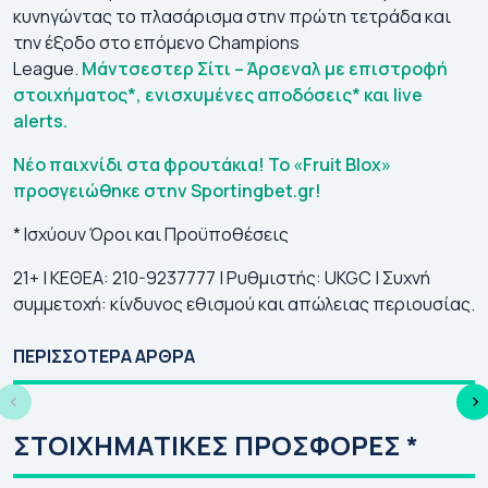
κυνηγώντας το πλασάρισμα στην πρώτη τετράδα και
την έξοδο στο επόμενο Champions
League.
Μάντσεστερ Σίτι – Άρσεναλ
με επιστροφή
στοιχήματος*, ενισχυμένες αποδόσεις* και
l
ive
alerts.
Νέο παιχνίδι στα φρουτάκια! Το «Fruit Blox»
προσγειώθηκε στην Sportingbet.gr!
* Ισχύουν Όροι και Προϋποθέσεις
21+ | ΚΕΘΕΑ: 210-9237777 | Ρυθμιστής: UKGC | Συχνή
συμμετοχή: κίνδυνος εθισμού και απώλειας περιουσίας.
💯Τα ματς που
Γιουρόπα Λιγκ 2026-
Κό
συμφωνεί ο
27: Πρόγραμμα |
20
ΠΕΡΙΣΣΟΤΕΡΑ ΑΡΘΡΑ
στοιχηματικός
Αγώνες | Κανάλι
Πρ
Τύπος (09/08)
| 
ΣΤΟΙΧΗΜΑΤΙΚΕΣ ΠΡΟΣΦΟΡΕΣ *