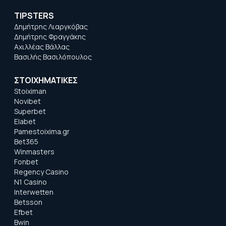
TIPSTERS
Δημήτρης Λιαργκόβας
Δημήτρης Φραγγάκης
Αχιλλέας Βάλλας
Βασιλής Βασιλόπουλος
ΣΤΟΙΧΗΜΑΤΙΚΕΣ
Stoiximan
Novibet
Superbet
Elabet
Pamestoixima.gr
Bet365
Winmasters
Fonbet
Regency Casino
N1 Casino
Interwetten
Betsson
Efbet
Bwin