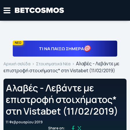
ΝΕΟ
ΤΙ ΝΑ ΠΑΊΞΩ ΣΉΜΕΡΑ
Αλαβές - Λεβάντε με
Αρχική σελίδα
Στοιχηματικά Νέα
επιστροφή στοιχήματος* στη Vistabet (11/02/2019)
Αλαβές - Λεβάντε με
επιστροφή στοιχήματος*
στη Vistabet (11/02/2019)
11 Φεβρουαρίου 2019
Share on: