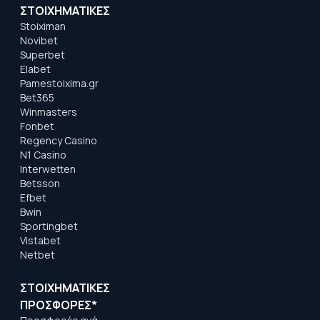
ΣΤΟΙΧΗΜΑΤΙΚΕΣ
Stoiximan
Novibet
Superbet
Elabet
Pamestoixima.gr
Bet365
Winmasters
Fonbet
Regency Casino
N1 Casino
Interwetten
Betsson
Efbet
Bwin
Sportingbet
Vistabet
Netbet
ΣΤΟΙΧΗΜΑΤΙΚΕΣ
ΠΡΟΣΦΟΡΕΣ*