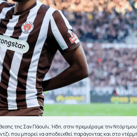
θεσης της Σαν Πάουλι. Ήδη, στην πρεμιέρα με την Ντόρτμου
όντζι που μπορεί να αποδειχθεί παράγοντας και στο ντέρμπ