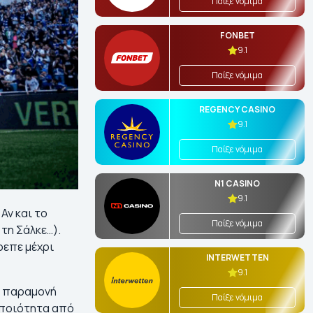
Παίξε νόμιμα
FONBET
9.1
Παίξε νόμιμα
REGENCY CASINO
9.1
Παίξε νόμιμα
N1 CASINO
9.1
Αν και το
Παίξε νόμιμα
τη Σάλκε…).
ρεπε μέχρι
INTERWETTEN
9.1
τη παραμονή
Παίξε νόμιμα
 ποιότητα από