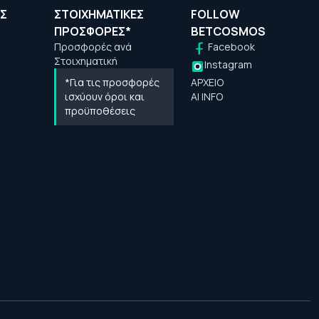
ΕΣ
ΣΤΟΙΧΗΜΑΤΙΚΕΣ
FOLLOW
ΠΡΟΣΦΟΡΕΣ*
BETCOSMOS
Προσφορές ανά
Facebook
Στοιχηματική
Instagram
*Για τις προσφορές
ΑΡΧΕΙΟ
ισχύουν όροι και
AI INFO
προϋποθέσεις