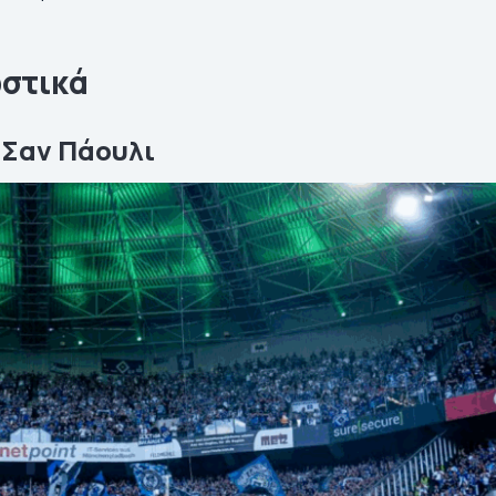
ωστικά
 Σαν Πάουλι