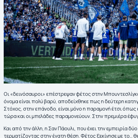
Οι «δεινόσαυροι» επέστρεψαν φέτος στην Μπουντεσλίγκα,
όνομα είναι πολύ βαρύ, αποδείχθηκε πως η δεύτερη κατηγ
Στόχος, στην επάνοδο, είναι μόνο η παραμονή έτσι όπως 
τώρα και οι μπελάδες παραμονεύουν. Στην πρεμιέρα έφυγε
Και από την άλλη, η Σαν Πάουλι, που έχει την εμπειρία δ
τερματίζοντας στην ένατη θέση. Φέτος ξεκίνησε με το… 