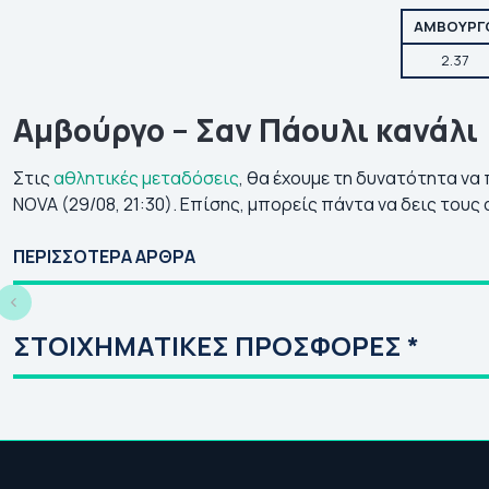
ΑΜΒΟΎΡΓ
2.37
Αμβούργο – Σαν Πάουλι κανάλι
Στις
αθλητικές μεταδόσεις
, θα έχουμε τη δυνατότητα ν
NOVA (29/08, 21:30). Επίσης, μπορείς πάντα να δεις τους
💯Τα ματς που συμφωνεί
Γιουρόπα Λιγκ 2026
ο στοιχηματικός Τύπος
Πρόγραμμα | Αγώνες
ΠΕΡΙΣΣΟΤΕΡΑ ΑΡΘΡΑ
(07/08)
Κανάλι
ΣΤΟΙΧΗΜΑΤΙΚΕΣ ΠΡΟΣΦΟΡΕΣ *