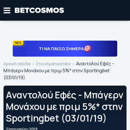
ΝΕΟ
ΤΙ ΝΑ ΠΑΊΞΩ ΣΉΜΕΡΑ
Αναντολού Εφές -
Αρχική σελίδα
Στοιχηματικά Νέα
Μπάγερν Μονάχου με πριμ 5%* στην Sportingbet
(03/01/19)
Αναντολού Εφές - Μπάγερν
Μονάχου με πριμ 5%* στην
Sportingbet (03/01/19)
3 Ιανουαρίου 2019