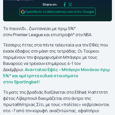
Share on:
Πρόσθεσε το Betcosmos.com στην Google
To παιχνίδι… ζωντανεύει με πριμ 5%*
στην Premier League και επιστροφή* στo NBA.
Τέσσερις ήττες στα πέντε τελευταία για την ΕΦές που
έχασε έδαφος στη μάχη της τετράδας. Οι Τούρκοι
περιμένουν την φορμαρισμένη Μπάγερν, με τους
Βαυαρούς να τρέχουν επιμέρους 4-1 τον
Δεκέμβριο.
Αναντολού Εφές – Μπάγερν Μονάχου πριμ
5%* και αμέτρητα ειδικά στοιχήματα
στην Sportingbet!
Το ματς της βραδιάς διεξάγεται στο Etihad. Η αήττητη
φέτος Λίβερπουλ δοκιμάζεται στο άντρο της
πρωταθλήτριας Σίτι, με τους «πολίτες» να βρίσκονται
στο -7 από την κορυφή, αναζητώντας…εφαλτήριο