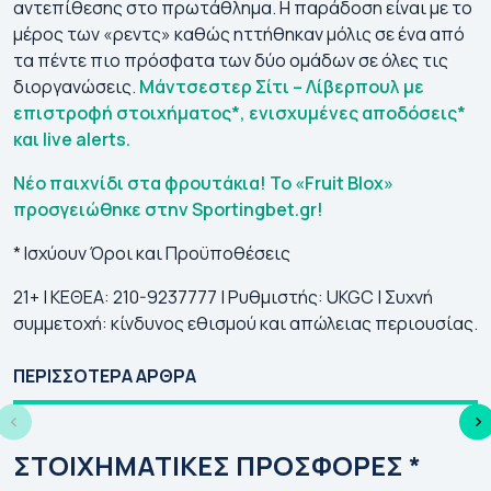
αντεπίθεσης στο πρωτάθλημα. Η παράδοση είναι με το
μέρος των «ρεντς» καθώς ηττήθηκαν μόλις σε ένα από
τα πέντε πιο πρόσφατα των δύο ομάδων σε όλες τις
διοργανώσεις.
Μάντσεστερ Σίτι – Λίβερπουλ με
επιστροφή στοιχήματος*, ενισχυμένες αποδόσεις*
και live alerts.
Νέο παιχνίδι στα φρουτάκια! Το «Fruit Blox»
προσγειώθηκε στην Sportingbet.gr!
* Ισχύουν Όροι και Προϋποθέσεις
21+ | ΚΕΘΕΑ: 210-9237777 | Ρυθμιστής: UKGC | Συχνή
συμμετοχή: κίνδυνος εθισμού και απώλειας περιουσίας.
💯Τα ματς που
Γιουρόπα Λιγκ 2026-
Κό
συμφωνεί ο
27: Πρόγραμμα |
20
ΠΕΡΙΣΣΟΤΕΡΑ ΑΡΘΡΑ
στοιχηματικός
Αγώνες | Κανάλι
Πρ
Τύπος (09/08)
| 
ΣΤΟΙΧΗΜΑΤΙΚΕΣ ΠΡΟΣΦΟΡΕΣ *