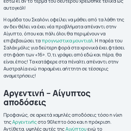
έστω κι αν το τέρμα του δεύτερου χρεώθηκε τελικά ως
αυτογκόλ!
Η ομάδα του Σκαλόνι οφείλει να μάθει από τα λάθη της
αν δεν θέλει να έχει νέα προβλήματα απέναντι στην
Αίγυπτο, όπου και πάλι όλοι θα περιμένουν να
επιβεβαιώσει τα
προγνωστικα μουντιαλ
. Η παρέα του
Σαλάχ μόλις για δεύτερη φορά στα χρονικά έχει φτάσει
στη φάση των «16». Ό,τι γράψει από εδώ και πέρα, θα
είναι έπος! Τα κατάφερε στα πέναλτι απέναντι στην
Αυστραλία ενώ παραμένει αήττητη σε τέσσερις
αναμετρήσεις!
Αργεντινή – Αίγυπτος
αποδόσεις
Προφανώς, σε αρκετά χαμηλές αποδόσεις τόσο η νίκη
της
Αργεντινής
στο 90λεπτο όσο και η πρόκριση.
Αντίθετα, υψηλές αυτές της
Αιγύπτου
ενώ το