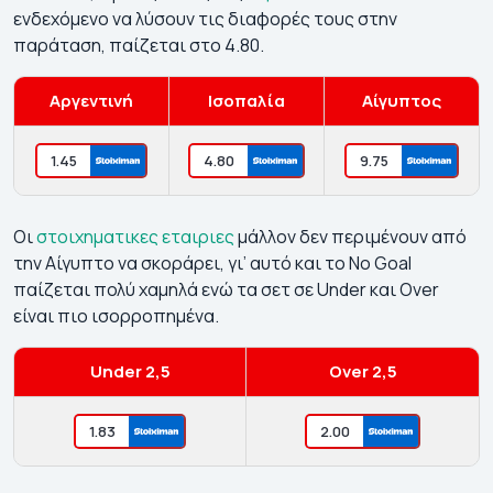
ενδεχόμενο να λύσουν τις διαφορές τους στην
παράταση, παίζεται στο 4.80.
Αργεντινή
Ισοπαλία
Αίγυπτος
1.45
4.80
9.75
Οι
στοιχηματικες εταιριες
μάλλον δεν περιμένουν από
την Αίγυπτο να σκοράρει, γι’ αυτό και το No Goal
παίζεται πολύ χαμηλά ενώ τα σετ σε Under και Over
είναι πιο ισορροπημένα.
Under 2,5
Over 2,5
1.83
2.00