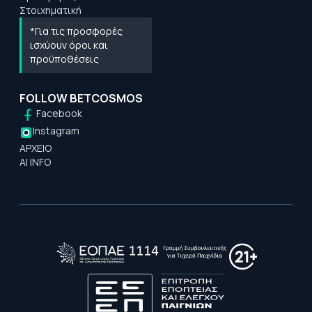
Στοιχηματική
*Για τις προσφορές
ισχύουν όροι και
προϋποθέσεις
FOLLOW BETCOSMOS
Facebook
Instagram
ΑΡΧΕΙΟ
AI INFO