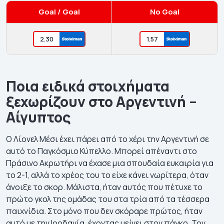
Goal / Goal
No Goal
2.30
1.57
Ποια ειδικά στοιχήματα
ξεχωρίζουν στο Αργεντινή –
Αίγυπτος
Ο Λίονελ Μέσι έχει πάρει από το χέρι την Αργεντινή σε
αυτό το Παγκόσμιο Κύπελλο. Μπορεί απέναντι στο
Πράσινο Ακρωτήρι να έχασε μια σπουδαία ευκαιρία για
το 2-1, αλλά το χρέος του το είχε κάνει νωρίτερα, όταν
άνοιξε το σκορ. Μάλιστα, ήταν αυτός που πέτυχε το
πρώτο γκολ της ομάδας του στα τρία από τα τέσσερα
παιχνίδια. Στο μόνο που δεν σκόραρε πρώτος, ήταν
αυτό με την Ιορδανία, έχοντας μείνει στον πάγκο. Τον