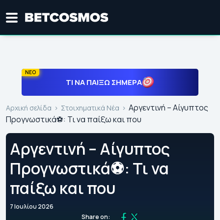
ΝΕΟ
ΤΙ ΝΑ ΠΑΊΞΩ ΣΉΜΕΡΑ
Αργεντινή – Αίγυπτος
Αρχική σελίδα
Στοιχηματικά Νέα
Προγνωστικά⚽: Τι να παίξω και που
Αργεντινή – Αίγυπτος
Προγνωστικά⚽: Τι να
παίξω και που
7 Ιουλίου 2026
Share on: