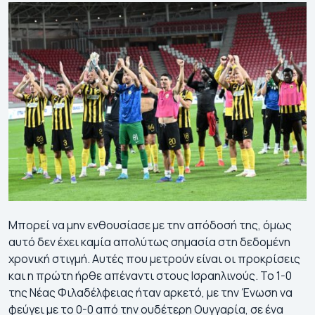
Μπορεί να μην ενθουσίασε με την απόδοσή της, όμως
αυτό δεν έχει καμία απολύτως σημασία στη δεδομένη
χρονική στιγμή. Αυτές που μετρούν είναι οι προκρίσεις
και η πρώτη ήρθε απέναντι στους Ισραηλινούς. Το 1-0
της Νέας Φιλαδέλφειας ήταν αρκετό, με την Ένωση να
φεύγει με το 0-0 από την ουδέτερη Ουγγαρία, σε ένα