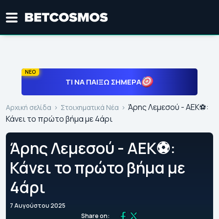
ΝΕΟ
ΤΙ ΝΑ ΠΑΊΞΩ ΣΉΜΕΡΑ
Άρης Λεμεσού - ΑΕΚ⚽:
Αρχική σελίδα
Στοιχηματικά Νέα
Κάνει το πρώτο βήμα με 4άρι
Άρης Λεμεσού - ΑΕΚ⚽:
Κάνει το πρώτο βήμα με
4άρι
7 Αυγούστου 2025
Share on: