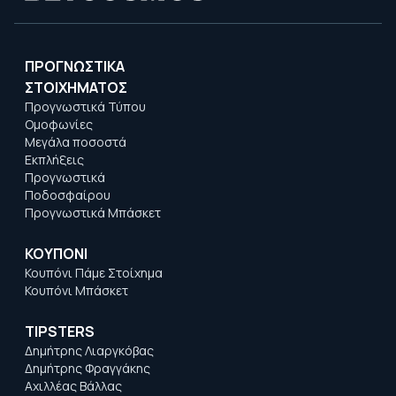
ΠΡΟΓΝΩΣΤΙΚΑ
ΣΤΟΙΧΗΜΑΤΟΣ
Προγνωστικά Τύπου
Ομοφωνίες
Μεγάλα ποσοστά
Εκπλήξεις
Προγνωστικά
Ποδοσφαίρου
Προγνωστικά Μπάσκετ
ΚΟΥΠΟΝΙ
Κουπόνι Πάμε Στοίχημα
Κουπόνι Μπάσκετ
TIPSTERS
Δημήτρης Λιαργκόβας
Δημήτρης Φραγγάκης
Αχιλλέας Βάλλας