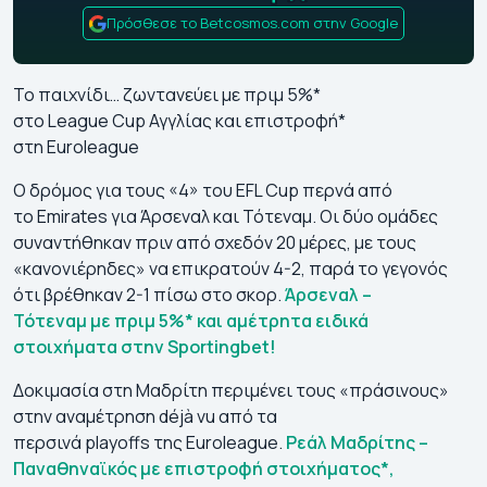
Πρόσθεσε το Betcosmos.com στην Google
To παιχνίδι… ζωντανεύει με πριμ 5%*
στo League Cup Αγγλίας και επιστροφή*
στη Euroleague
Ο δρόμος για τους «4» του EFL Cup περνά από
το Emirates για Άρσεναλ και Τότεναμ. Οι δύο ομάδες
συναντήθηκαν πριν από σχεδόν 20 μέρες, με τους
«κανονιέρηδες» να επικρατούν 4-2, παρά το γεγονός
ότι βρέθηκαν 2-1 πίσω στο σκορ.
Άρσεναλ –
Τότεναμ με πριμ 5%* και αμέτρητα ειδικά
στοιχήματα στην Sportingbet!
Δοκιμασία στη Μαδρίτη περιμένει τους «πράσινους»
στην αναμέτρηση déjà vu από τα
περσινά playoffs της Euroleague.
Ρεάλ Μαδρίτης –
Παναθηναϊκός με επιστροφή στοιχήματος*,