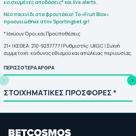
ενισχυμένες αποδόσεις* και live alerts.
Νέο παιχνίδι στα φρουτάκια! Το «Fruit Blox»
προσγειώθηκε στην Sportingbet.gr!
* Ισχύουν Όροι και Προϋποθέσεις
21+ | ΚΕΘΕΑ: 210-9237777 | Ρυθμιστής: UKGC | Συχνή
συμμετοχή: κίνδυνος εθισμού και απώλειας περιουσίας.
Γιουρόπα Λιγκ 2026-
Κόνφερενς Λιγκ
ΠΑ
27: Πρόγραμμα |
2026-27:
27
ΠΕΡΙΣΣΟΤΕΡΑ ΑΡΘΡΑ
Αγώνες | Κανάλι
Πρόγραμμα | Αγώνες
Απ
| Κανάλι
Γι
ΣΤΟΙΧΗΜΑΤΙΚΕΣ ΠΡΟΣΦΟΡΕΣ *