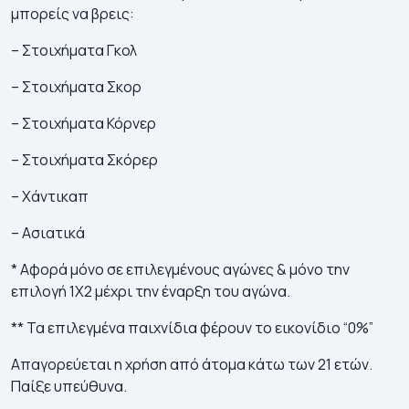
μπορείς να βρεις:
– Στοιχήματα Γκολ
– Στοιχήματα Σκορ
– Στοιχήματα Κόρνερ
– Στοιχήματα Σκόρερ
– Χάντικαπ
– Ασιατικά
* Αφορά μόνο σε επιλεγμένους αγώνες & μόνο την
επιλογή 1Χ2 μέχρι την έναρξη του αγώνα.
** Τα επιλεγμένα παιχνίδια φέρουν το εικονίδιο “0%”
Απαγορεύεται η χρήση από άτομα κάτω των 21 ετών.
Παίξε υπεύθυνα.