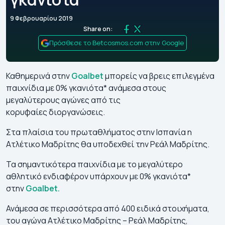
9 Φεβρουαρίου 2019
Share on:
Πρόσθεσε το Betcosmos.com στην Google
Καθημερινά στην
Goalbet
μπορείς να βρεις επιλεγμένα
παιχνίδια με 0% γκανιότα* ανάμεσα στους
μεγαλύτερους αγώνες από τις
κορυφαίες διοργανώσεις.
Στα πλαίσια του πρωταθλήματος στην Ισπανία η
Ατλέτικο Μαδρίτης θα υποδεχθεί την Ρεάλ Μαδρίτης.
Τα σημαντικότερα παιχνίδια με το μεγαλύτερο
αθλητικό ενδιαφέρον υπάρχουν με 0% γκανιότα*
στην
Goalbet.
Ανάμεσα σε περισσότερα από 400 ειδικά στοιχήματα,
του αγώνα Ατλέτικο Μαδρίτης – Ρεάλ Μαδρίτης,