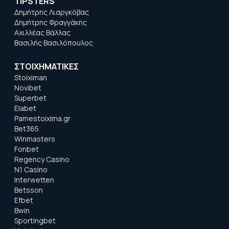
TIPSTERS
Δημήτρης Λιαργκόβας
Δημήτρης Φραγγάκης
Αχιλλέας Βάλλας
Βασιλής Βασιλόπουλος
ΣΤΟΙΧΗΜΑΤΙΚΕΣ
Stoiximan
Novibet
Superbet
Elabet
Pamestoixima.gr
Bet365
Winmasters
Fonbet
Regency Casino
N1 Casino
Interwetten
Betsson
Efbet
Bwin
Sportingbet