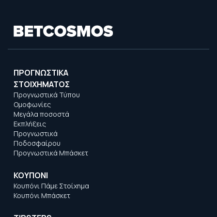
ΠΡΟΓΝΩΣΤΙΚΑ
ΣΤΟΙΧΗΜΑΤΟΣ
Προγνωστικά Τύπου
Ομοφωνίες
Μεγάλα ποσοστά
Εκπλήξεις
Προγνωστικά
Ποδοσφαίρου
Προγνωστικά Μπάσκετ
ΚΟΥΠΟΝΙ
Κουπόνι Πάμε Στοίχημα
Κουπόνι Μπάσκετ