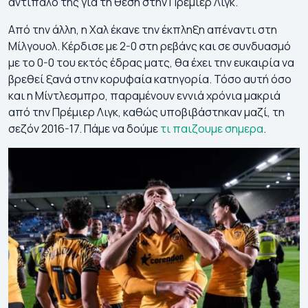
αντίπαλό της για τη θέση στην Πρέμιερ Λιγκ.
Από την άλλη, η Χαλ έκανε την έκπληξη απέναντι στη
Μίλγουολ. Κέρδισε με 2-0 στη ρεβάνς και σε συνδυασμό
με το 0-0 του εκτός έδρας ματς, θα έχει την ευκαιρία να
βρεθεί ξανά στην κορυφαία κατηγορία. Τόσο αυτή όσο
και η Μίντλεσμπρο, παραμένουν εννιά χρόνια μακριά
από την Πρέμιερ Λιγκ, καθώς υποβιβάστηκαν μαζί, τη
σεζόν 2016-17. Πάμε να δούμε
τι παιζουμε σημερα
.