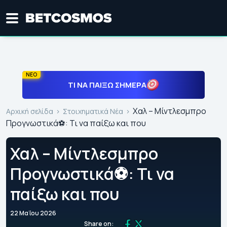
ΝΕΟ
ΤΙ ΝΑ ΠΑΊΞΩ ΣΉΜΕΡΑ
Χαλ – Μίντλεσμπρο
Αρχική σελίδα
Στοιχηματικά Νέα
Προγνωστικά⚽: Τι να παίξω και που
Χαλ – Μίντλεσμπρο
Προγνωστικά⚽: Τι να
παίξω και που
22 Μαΐου 2026
Share on: