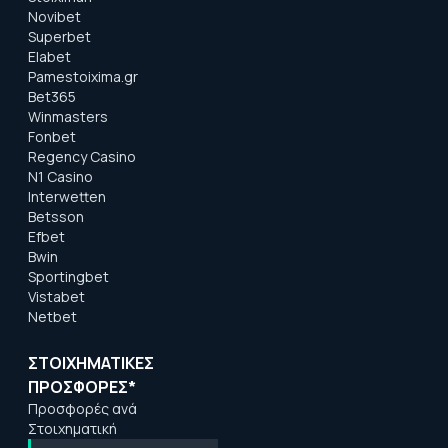
Novibet
Superbet
Elabet
Pamestoixima.gr
Bet365
Winmasters
Fonbet
Regency Casino
N1 Casino
Interwetten
Betsson
Efbet
Bwin
Sportingbet
Vistabet
Netbet
ΣΤΟΙΧΗΜΑΤΙΚΕΣ
ΠΡΟΣΦΟΡΕΣ*
Προσφορές ανά
Στοιχηματική