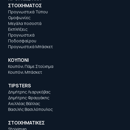
ΣΤΟΙΧΗΜΑΤΟΣ
Προγνωστικά Τύπου
Ομοφωνίες
Μεγάλα ποσοστά
Εκπλήξεις
Προγνωστικά
Ποδοσφαίρου
Προγνωστικά Μπάσκετ
ΚΟΥΠΟΝΙ
Κουπόνι Πάμε Στοίχημα
Κουπόνι Μπάσκετ
TIPSTERS
Δημήτρης Λιαργκόβας
Δημήτρης Φραγγάκης
Αχιλλέας Βάλλας
Βασιλής Βασιλόπουλος
ΣΤΟΙΧΗΜΑΤΙΚΕΣ
Stoiximan