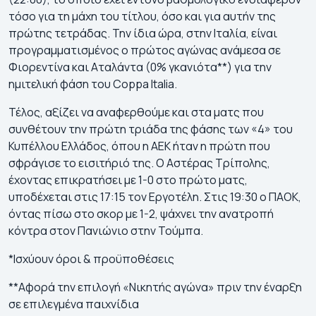
τόσο για τη μάχη του τίτλου, όσο και για αυτήν της
πρώτης τετράδας. Την ίδια ώρα, στην Ιταλία, είναι
προγραμματισμένος ο πρώτος αγώνας ανάμεσα σε
Φιορεντίνα και Αταλάντα (0% γκανιότα**) για την
ημιτελική φάση του Coppa Italia.
Τέλος, αξίζει να αναφερθούμε και στα ματς που
συνθέτουν την πρώτη τριάδα της φάσης των «4» του
Κυπέλλου Ελλάδος, όπου η ΑΕΚ ήταν η πρώτη που
σφράγισε το εισιτήριό της. Ο Αστέρας Τρίπολης,
έχοντας επικρατήσει με 1-0 στο πρώτο ματς,
υποδέχεται στις 17:15 τον Εργοτέλη. Στις 19:30 ο ΠΑΟΚ,
όντας πίσω στο σκορ με 1-2, ψάχνει την ανατροπή
κόντρα στον Πανιώνιο στην Τούμπα.
*Ισχύουν όροι & προϋποθέσεις
**Αφορά την επιλογή «Νικητής αγώνα» πριν την έναρξη
σε επιλεγμένα παιχνίδια