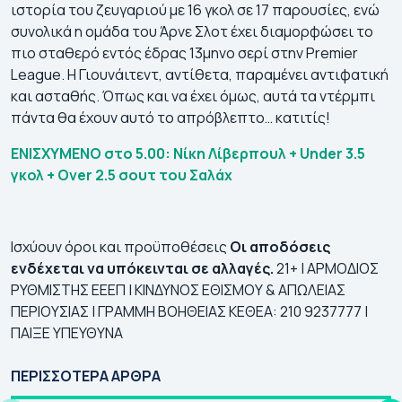
ιστορία του ζευγαριού με 16 γκολ σε 17 παρουσίες, ενώ
συνολικά η ομάδα του Άρνε Σλοτ έχει διαμορφώσει το
πιο σταθερό εντός έδρας 13μηνο σερί στην Premier
League. Η Γιουνάιτεντ, αντίθετα, παραμένει αντιφατική
και ασταθής. Όπως και να έχει όμως, αυτά τα ντέρμπι
πάντα θα έχουν αυτό το απρόβλεπτο… κατιτίς!
ΕΝΙΣΧΥΜΕΝΟ στο 5.00: Νίκη Λίβερπουλ + Under 3.5
γκολ + Over 2.5 σουτ του Σαλάχ
Ισχύουν όροι και προϋποθέσεις
Οι αποδόσεις
ενδέχεται να υπόκεινται σε αλλαγές.
21+ | ΑΡΜΟΔΙΟΣ
ΡΥΘΜΙΣΤΗΣ ΕΕΕΠ | ΚΙΝΔΥΝΟΣ ΕΘΙΣΜΟΥ & ΑΠΩΛΕΙΑΣ
ΠΕΡΙΟΥΣΙΑΣ | ΓΡΑΜΜΗ ΒΟΗΘΕΙΑΣ ΚΕΘΕΑ: 210 9237777 |
ΠΑΙΞΕ ΥΠΕΥΘΥΝΑ
💯Τα ματς που
Γιουρόπα Λιγκ 2026-
Κό
συμφωνεί ο
27: Πρόγραμμα |
20
ΠΕΡΙΣΣΟΤΕΡΑ ΑΡΘΡΑ
στοιχηματικός
Αγώνες | Κανάλι
Πρ