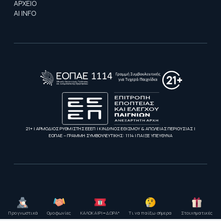
ΑΡΧΕΙΟ
AI INFO
21+ | ΑΡΜΟΔΙΟΣ ΡΥΘΜΙΣΤΗΣ ΕΕΕΠ | ΚΙΝΔΥΝΟΣ ΕΘΙΣΜΟΥ & ΑΠΩΛΕΙΑΣ ΠΕΡΙΟΥΣΙΑΣ |
ΕΟΠΑΕ – ΓΡΑΜΜΗ ΣΥΜΒΟΥΛΕΥΤΙΚΗΣ: 1114 | ΠΑΙΞΕ ΥΠΕΥΘΥΝΑ
Προγνωστικά
Ομοφωνίες
ΚΑΛΟΚΑΙΡΙ=ΔΩΡΑ*
Τι να παίξω σήμερα
Στοιχηματικές