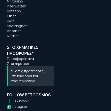
N1 Casino
Interwetten
Betsson
Efbet
Bwin
Sportingbet
Vistabet
Netbet
ΣΤΟΙΧΗΜΑΤΙΚΕΣ
ΠΡΟΣΦΟΡΕΣ*
Προσφορές ανά
Στοιχηματική
*Για τις προσφορές
ισχύουν όροι και
προϋποθέσεις
FOLLOW BETCOSMOS
Facebook
Instagram