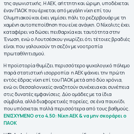
της αγωνιστικής. Η ΑΕΚ, αήττητη και ώριμη, υποδέχεται
έναν ΠΑΟΚ που έρχεται από μεγάλη νίκη επί του
Ολυμπιακού και έχει γεμίσει πάλι το ρεζερβουάρ με τη
χαμένη αυτοπεποίθηση που είχε ανάγκη. Ο Νίκολιτς έχει
καταφέρει να δώσει πειθαρχία και ταυτότητα στην
Ένωση, ενώ ο Λουτσέσκου γνωρίζει ότι τέτοιες βραδιές
είναι που γαλουχούν τη σεζόν με νοοτροπία
πρωταθλητισμού.
Η προϊστορία θυμίζει περισσότερο ψυχολογικό πόλεμο
παρά στατιστική ισορροπία: η ΑΕΚ ψάχνει την πρώτη
εντός έδρας νίκη επί του ΠΑΟΚ μετά από δύο χρόνια,
ενώ οι Θεσσαλονικείς αναζητούν συνέχεια και συνέπεια
στις δυνατές εμφανίσεις. Δύο ομάδες με τα ίδια
σύμβολα, αλλά διαφορετικές πορείες, σε ένα παιχνίδι
που υπόσχεται πολλά περισσότερα από τους βαθμούς.
ΕΝΙΣΧΥΜΕΝΟ στο 4.50: Νίκη ΑΕΚ & να μην σκοράρει ο
ΠΑΟΚ