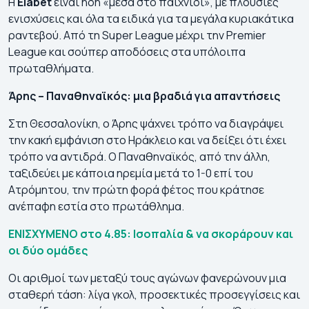
Η
Elabet
είναι ήδη «μέσα στο παιχνίδι», με πλούσιες
ενισχύσεις και όλα τα ειδικά για τα μεγάλα κυριακάτικα
ραντεβού. Από τη Super League μέχρι την Premier
League και σούπερ αποδόσεις στα υπόλοιπα
πρωταθλήματα.
Άρης – Παναθηναϊκός: μια βραδιά για απαντήσεις
Στη Θεσσαλονίκη, ο Άρης ψάχνει τρόπο να διαγράψει
την κακή εμφάνιση στο Ηράκλειο και να δείξει ότι έχει
τρόπο να αντιδρά. Ο Παναθηναϊκός, από την άλλη,
ταξιδεύει με κάποια ηρεμία μετά το 1-0 επί του
Ατρόμητου, την πρώτη φορά φέτος που κράτησε
ανέπαφη εστία στο πρωτάθλημα.
ΕΝΙΣΧΥΜΕΝΟ στο 4.85: Ισοπαλία & να σκοράρουν και
οι δύο ομάδες
Οι αριθμοί των μεταξύ τους αγώνων φανερώνουν μια
σταθερή τάση: λίγα γκολ, προσεκτικές προσεγγίσεις και