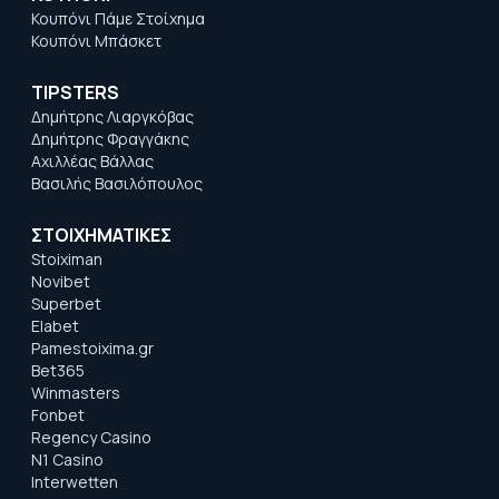
Κουπόνι Πάμε Στοίχημα
Κουπόνι Μπάσκετ
TIPSTERS
Δημήτρης Λιαργκόβας
Δημήτρης Φραγγάκης
Αχιλλέας Βάλλας
Βασιλής Βασιλόπουλος
ΣΤΟΙΧΗΜΑΤΙΚΕΣ
Stoiximan
Novibet
Superbet
Elabet
Pamestoixima.gr
Bet365
Winmasters
Fonbet
Regency Casino
N1 Casino
Interwetten