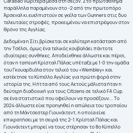
Carabao νωρίτερα μέσα στη σεζόν. Στο πρωτάθλημα
παράλληλα παραμένουν στο -2 από την πρωτοπόρο
Άρσεναλ κι ευελπιστούν σε γκέλα των Gunners στις δυο
τελευταίες στροφές, προκειμένου να επιστρέψουν στον
θρόνο της Αγγλίας.
Δεδομένα η Σίτι βρίσκεται σε καλύτερη κατάσταση από
την Τσέλσι, όμως ένα τελικός κουβαλάει πάντοτε
ιδιαίτερες συνθήκες. Αποδείχθηκε άλλωστε και πέρσι,
όταν η ταπεινή Κρίσταλ Πάλας υπέταξε με 1-0 την ομάδα
του Γκουαρδιόλα στον τελικό του «Wembley» και
κατέκτησε το Κύπελλο Αγγλίας για πρώτη φορά στην
ιστορία της. Η ήττα από τους Αετούς μάλιστα ήταν η
δεύτερη διαδοχική για τους Citizens σε τελικό FA Cup,
σε ένα στατιστικό που οφείλουν να προσέξουν….
Το
2024 άλλωστε είχε προηγηθεί η απώλεια του τροπαίου
από τη Μάντσεστερ Γιουνάιτεντ, η οποία είχε
επικρατήσει με τη σειρά της 2-1. Κρίσταλ Πάλας και
Γιουνάιτεντ μπορεί να τους στέρησαν το 8ο Κύπελλο