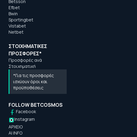
Betsson
Efbet
Bwin
Sportingbet
Vistabet
Netbet
ΣΤΟΙΧΗΜΑΤΙΚΕΣ
ΠΡΟΣΦΟΡΕΣ*
Προσφορές ανά
Στοιχηματική
*Για τις προσφορές
ισχύουν όροι και
προϋποθέσεις
FOLLOW BETCOSMOS
Facebook
Instagram
ΑΡΧΕΙΟ
AI INFO