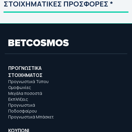
ΣΤΟΙΧΗΜΑΤΙΚΕΣ ΠΡΟΣΦΟΡΕΣ *
ΠΡΟΓΝΩΣΤΙΚΑ
ΣΤΟΙΧΗΜΑΤΟΣ
Προγνωστικά Τύπου
Ομοφωνίες
Μεγάλα ποσοστά
Εκπλήξεις
Προγνωστικά
Ποδοσφαίρου
Προγνωστικά Μπάσκετ
ΚΟΥΠΟΝΙ