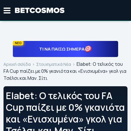
ΝΕΟ
ΤΙ ΝΑ ΠΑΊΞΩ ΣΉΜΕΡΑ
Elabet: Ο τελικός του
Αρχική σελίδα
Στοιχηματικά Νέα
FA Cup παίζει με 0% γκανιότα και «Ενισχυμένα» γκολ για
Τσέλσι και Μαν. Σίτι
Elabet: Ο τελικός του FA
Cup παίζει με 0% γκανιότα
και «Ενισχυμένα» γκολ για
Τσέλσι και Μαν. Σίτι