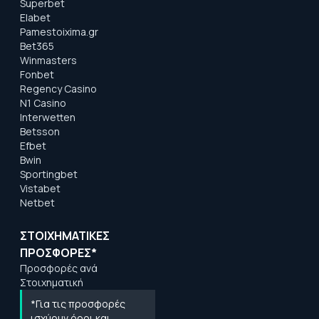
Superbet
Elabet
Pamestoixima.gr
Bet365
Winmasters
Fonbet
Regency Casino
N1 Casino
Interwetten
Betsson
Efbet
Bwin
Sportingbet
Vistabet
Netbet
ΣΤΟΙΧΗΜΑΤΙΚΕΣ
ΠΡΟΣΦΟΡΕΣ*
Προσφορές ανά
Στοιχηματική
*Για τις προσφορές
ισχύουν όροι και