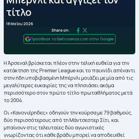
τίτλο
18 Μαΐου 2026
Share on:
Πρόσθεσε το Betcosmos.com στην Google
Η Άρσεναλ βρίσκεται πλέον στην τελική ευθεία για την
κατάκτηση της Premier League και το παιχνίδι απέναντι
στην ήδη υποβιβασμένη Μπέρνλι μοιάζει με μία από τις
μεγαλύτερες ευκαιρίες της να πλησιάσει ακόμα
περισσότερο στον πρώτο τίτλο πρωταθλήματος μετά
το 2004.
Οι «Κανονιέρηδες» οδηγούν την κούρσα με 79 βαθμούς,
δύο περισσότερους από τη Μάντσεστερ Σίτι, και
μπαίνουν στις τελευταίες δύο αγωνιστικές
γνωρίζοντας ότι κάθε βράδυ μπορεί να αποδειχθεί