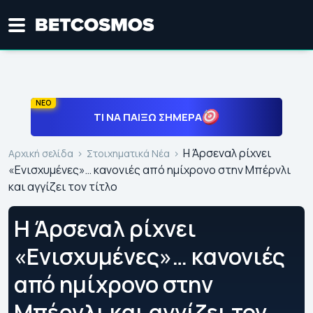
ΝΕΟ
ΤΙ ΝΑ ΠΑΊΞΩ ΣΉΜΕΡΑ
Η Άρσεναλ ρίχνει
Αρχική σελίδα
Στοιχηματικά Νέα
«Ενισχυμένες»… κανονιές από ημίχρονο στην Μπέρνλι
και αγγίζει τον τίτλο
Η Άρσεναλ ρίχνει
«Ενισχυμένες»… κανονιές
από ημίχρονο στην
Μπέρνλι και αγγίζει τον