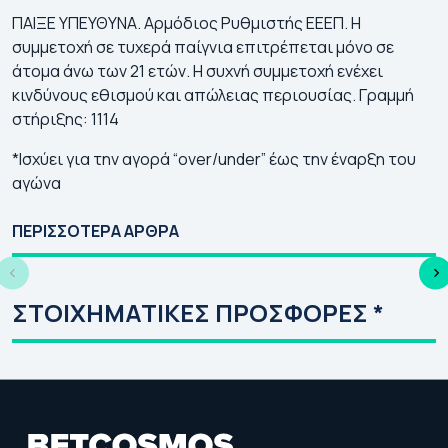
ΠΑΙΞΕ ΥΠΕΥΘΥΝΑ. Αρμόδιος Ρυθμιστής ΕΕΕΠ. Η
συμμετοχή σε τυχερά παίγνια επιτρέπεται μόνο σε
άτομα άνω των 21 ετών. Η συχνή συμμετοχή ενέχει
κινδύνους εθισμού και απώλειας περιουσίας. Γραμμή
στήριξης: 1114
*Ισχύει για την αγορά “over/under” έως την έναρξη του
αγώνα
Γιουρόπα Λιγκ 2026-
Κόνφερενς Λιγκ
ΠΑ
27: Πρόγραμμα |
2026-27:
27
ΠΕΡΙΣΣΟΤΕΡΑ ΑΡΘΡΑ
Αγώνες | Κανάλι
Πρόγραμμα | Αγώνες
Απ
| Κανάλι
Γι
ΣΤΟΙΧΗΜΑΤΙΚΕΣ ΠΡΟΣΦΟΡΕΣ *