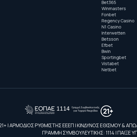
Bet365
Winmasters
Fonbet
Regency Casino
N1 Casino
Interwetten
Betsson
Efbet
Bwin
Sportingbet
Vistabet
Netbet
21+ | ΑΡΜΟΔΙΟΣ ΡΥΘΜΙΣΤΗΣ ΕΕΕΠ | ΚΙΝΔΥΝΟΣ ΕΘΙΣΜΟΥ & ΑΠΩΛ
ΓΡΑΜΜΗ ΣΥΜΒΟΥΛΕΥΤΙΚΗΣ: 1114 | ΠΑΙΞΕ 