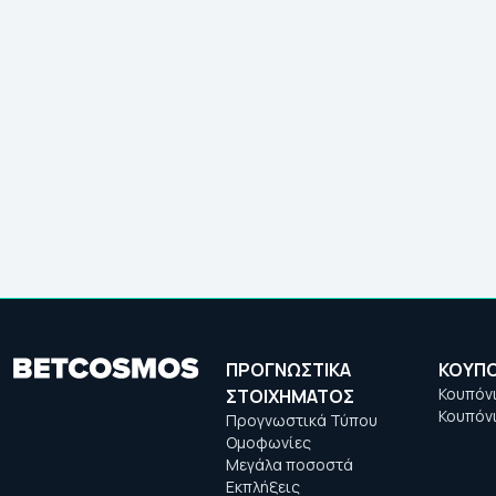
ΠΡΟΓΝΩΣΤΙΚΑ
ΚΟΥΠΟ
Κουπόνι
ΣΤΟΙΧΗΜΑΤΟΣ
Κουπόν
Προγνωστικά Τύπου
Ομοφωνίες
Μεγάλα ποσοστά
Εκπλήξεις