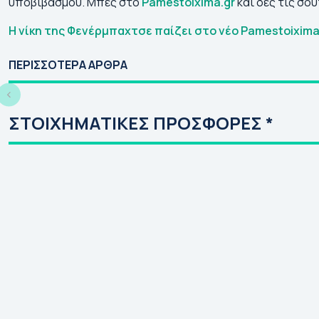
υποβιβασμού. Μπες στο
Pamestoixima.gr
και δες τις σο
Η νίκη της Φενέρμπαχτσε παίζει στο νέο Pamestoixima
Γιουρόπα Λιγκ 2026-27:
Κόνφερενς Λιγκ 202
Πρόγραμμα | Αγώνες |
Πρόγραμμα | Αγώνες
ΠΕΡΙΣΣΟΤΕΡΑ ΑΡΘΡΑ
Κανάλι
Κανάλι
ΣΤΟΙΧΗΜΑΤΙΚΕΣ ΠΡΟΣΦΟΡΕΣ *