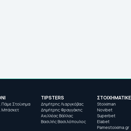
ΝΙ
TIPSTERS
ΣΤΟΙΧΗΜΑΤΙΚ
 Πάμε Στοίχημα
Δημήτρης Λιαργκόβας
Stoiximan
ι Μπάσκετ
Δημήτρης Φραγγάκης
Novibet
Αχιλλέας Βάλλας
Superbet
Βασιλής Βασιλόπουλος
Elabet
Pamestoixima.gr