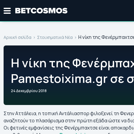
Η νίκη της Φενέρμπαχτσε
Αρχική σελίδα
Στοιχηματικά Νέα
Η νίκη της Φενέρμπαχ
Pamestoixima.gr σε 
24 Δεκεμβρίου 2018
Στην Αττάλεια, η τοπική Αντάλιασπορ φιλοξενεί τη Φενε
αναζητούν το πλασάρισμα στην πρώτη εξάδα ώστε να δι
Οι φετινές εμφανίσεις της Φενέρμπαχτσε είναι αποκαρδι