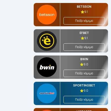
BETSSON
9.1
Παίξε νόμιμα
EFBET
9.1
Παίξε νόμιμα
BWIN
9.0
Παίξε νόμιμα
SPORTINGBET
9.0
Παίξε νόμιμα