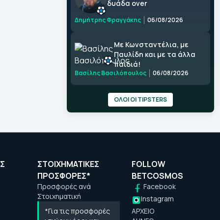
δυάδα over
Δημήτρης Φραγγάκης
06/08/2026
Με Κωνσταντέλια, με
Παυλίδη και με τα άλλα
παιδιά!
Βασίλης Βασιλόπουλος
06/08/2026
ΟΛΟΙ ΟΙ TIPSTERS
ΕΣ
ΣΤΟΙΧΗΜΑΤΙΚΕΣ
FOLLOW
ΠΡΟΣΦΟΡΕΣ*
BETCOSMOS
Προσφορές ανά
Facebook
Στοιχηματική
Instagram
*Για τις προσφορές
ΑΡΧΕΙΟ