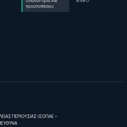
ισχύουν όροι και
AI INFO
προϋποθέσεις
ΕΙΑΣ ΠΕΡΙΟΥΣΙΑΣ | ΕΟΠΑΕ –
ΥΠΕΥΘΥΝΑ