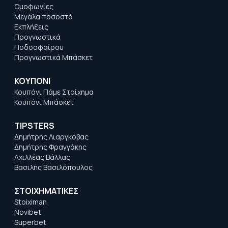
Ομοφωνίες
Μεγάλα ποσοστά
Εκπλήξεις
Προγνωστικά
Ποδοσφαίρου
Προγνωστικά Μπάσκετ
ΚΟΥΠΟΝΙ
Κουπόνι Πάμε Στοίχημα
Κουπόνι Μπάσκετ
TIPSTERS
Δημήτρης Λιαργκόβας
Δημήτρης Φραγγάκης
Αχιλλέας Βάλλας
Βασιλής Βασιλόπουλος
ΣΤΟΙΧΗΜΑΤΙΚΕΣ
Stoiximan
Novibet
Superbet