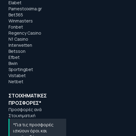
Elabet
Pamestoixima.gr
Bet365
Winmasters
Fonbet
Regency Casino
N1 Casino
Interwetten
Betsson
Efbet
Bwin
Sportingbet
Vistabet
Netbet
ΣΤΟΙΧΗΜΑΤΙΚΕΣ
ΠΡΟΣΦΟΡΕΣ*
Προσφορές ανά
Στοιχηματική
*Για τις προσφορές
ισχύουν όροι και