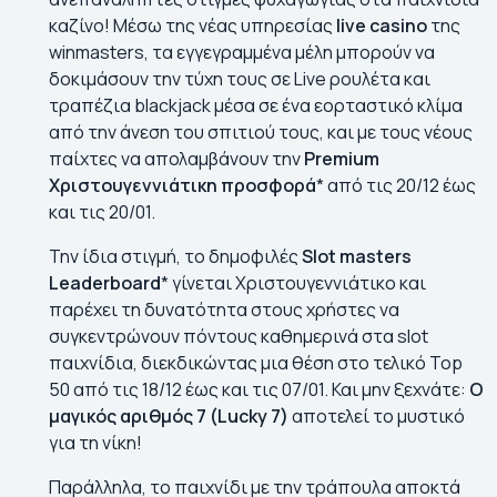
καζίνο! Μέσω της νέας υπηρεσίας
live casino
της
winmasters, τα εγγεγραμμένα μέλη μπορούν να
δοκιμάσουν την τύχη τους σε Live ρουλέτα και
τραπέζια blackjack μέσα σε ένα εορταστικό κλίμα
από την άνεση του σπιτιού τους, και με τους νέους
παίχτες να απολαμβάνουν την
Premium
Χριστουγεννιάτικη προσφορά
* από τις 20/12 έως
και τις 20/01.
Την ίδια στιγμή, το δημοφιλές
Slot masters
Leaderboard
* γίνεται Χριστουγεννιάτικο και
παρέχει τη δυνατότητα στους χρήστες να
συγκεντρώνουν πόντους καθημερινά στα slot
παιχνίδια, διεκδικώντας μια θέση στο τελικό Top
50 από τις 18/12 έως και τις 07/01. Και μην ξεχνάτε:
Ο
μαγικός αριθμός 7 (Lucky 7)
αποτελεί το μυστικό
για τη νίκη!
Παράλληλα, το παιχνίδι με την τράπουλα αποκτά