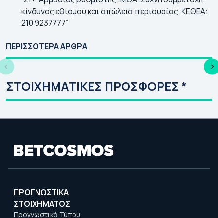
κίνδυνος εθισμού και απώλεια περιουσίας, ΚΕΘΕΑ:
210 9237777”
💯Τα ματς που
Γιουρόπα Λιγκ 2026-
Κό
συμφωνεί ο
27: Πρόγραμμα |
20
ΠΕΡΙΣΣΟΤΕΡΑ ΑΡΘΡΑ
στοιχηματικός
Αγώνες | Κανάλι
Πρ
Τύπος (09/08)
| 
ΣΤΟΙΧΗΜΑΤΙΚΕΣ ΠΡΟΣΦΟΡΕΣ *
ΠΡΟΓΝΩΣΤΙΚΑ
ΣΤΟΙΧΗΜΑΤΟΣ
Προγνωστικά Τύπου