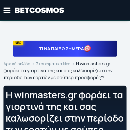
ΝΕΟ
ΤΙ ΝΑ ΠΑΊΞΩ ΣΉΜΕΡΑ
Η winmasters.gr
Αρχική σελίδα
Στοιχηματικά Νέα
φοράει τα γιορτινά της και σας καλωσορίζει στην
περίοδο των εορτών με σούπερ προσφορές*!
Η winmasters.gr φοράει τα
γιορτινά της και σας
καλωσορίζει στην περίοδο
των εορτών με σούπερ