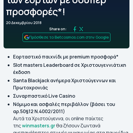
προσφορές*!
20 Δεκεμβρίου 2018
Share on:
Πρόσθεσε το Betcosmos.com στην Google
Εορταστικό παιχνίδι με
premium
προσφορά*
Slot masters Leaderboard σε Χριστουγεννιάτικη
έκδοση
Santa Blackjack
ανήμερα Χριστούγεννων και
Πρωτοχρονιάς
Συναρπαστικό Live Casino
Νόμιμο και ασφαλές περιβάλλον (βάσει του
αρ.50§12 Ν.4002/2011)
Αυτά τα Χριστούγεννα, οι online παίκτες
της
winmasters.gr
θα ζήσουν ζωντανά
ανεπανάληπτες στιγμές ψυχαγωγίας στα παιχνίδια