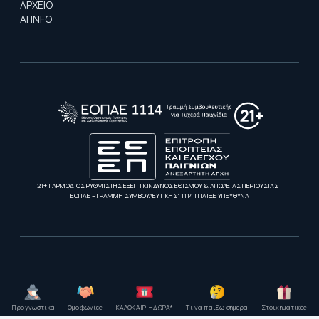
ΑΡΧΕΙΟ
AI INFO
21+ | ΑΡΜΟΔΙΟΣ ΡΥΘΜΙΣΤΗΣ ΕΕΕΠ | ΚΙΝΔΥΝΟΣ ΕΘΙΣΜΟΥ & ΑΠΩΛΕΙΑΣ ΠΕΡΙΟΥΣΙΑΣ |
ΕΟΠΑΕ – ΓΡΑΜΜΗ ΣΥΜΒΟΥΛΕΥΤΙΚΗΣ: 1114 | ΠΑΙΞΕ ΥΠΕΥΘΥΝΑ
Προγνωστικά
Ομοφωνίες
ΚΑΛΟΚΑΙΡΙ=ΔΩΡΑ*
Τι να παίξω σήμερα
Στοιχηματικές