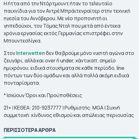
Η ήττα από την Ντόρτμουντ ήταν το τελευταίο
παιχνίδια για τον Αντρέ Μπράιτενραϊτερ στην τεχνική
ηγεσία του Αννόβερου. Με νέο προπονητή οι
γηπεδούχοι, τον Τόμας Ντολ που μετά από έντεκα
χρόνια εργασίας εκτός Γερμανίας επιστρέφει στην
Μπουντεσλίγκα.
Στον
Interwetten
δεν θα βρούμε μόνο νικητή αγώνα στο
ζευγάρι, αλλά και over ή under, χάντικαπ, σημείο
ημιχρόνου, ειδικά στοιχήματα σε κάθε περίοδο, line
πόντων των δύο ομάδων και αλλά πολλά ακόμη ειδικά
πονταρίσματα.
* Ισχύουν Όροι και Προϋποθέσεις
21+ | ΚΕΘΕΑ: 210-9237777 | Ρυθμιστής: MGA | Συχνή
συμμετοχή: κίνδυνος εθισμού και απώλειας περιουσίας
Γιουρόπα Λιγκ 2026-
Κόνφερενς Λιγκ
Τσ
27: Πρόγραμμα |
2026-27:
20
ΠΕΡΙΣΣΟΤΕΡΑ ΑΡΘΡΑ
Αγώνες | Κανάλι
Πρόγραμμα | Αγώνες
Πρ