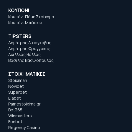
ΚΟΥΠΟΝΙ
Κουπόνι Πάμε Στοίχημα
Κουπόνι Μπάσκετ
TIPSTERS
Δημήτρης Λιαργκόβας
Δημήτρης Φραγγάκης
Αχιλλέας Βάλλας
Βασιλής Βασιλόπουλος
ΣΤΟΙΧΗΜΑΤΙΚΕΣ
Stoiximan
Novibet
Superbet
Elabet
Pamestoixima.gr
Bet365
Winmasters
Fonbet
Regency Casino