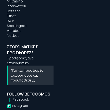
N1 Casino
Interwetten
Betsson
Efbet
Bwin
Sportingbet
Vistabet
Netbet
ΣΤΟΙΧΗΜΑΤΙΚΕΣ
ΠΡΟΣΦΟΡΕΣ*
Προσφορές ανά
Στοιχηματική
*Για τις προσφορές
ισχύουν όροι και
προϋποθέσεις
FOLLOW BETCOSMOS
Facebook
Instagram