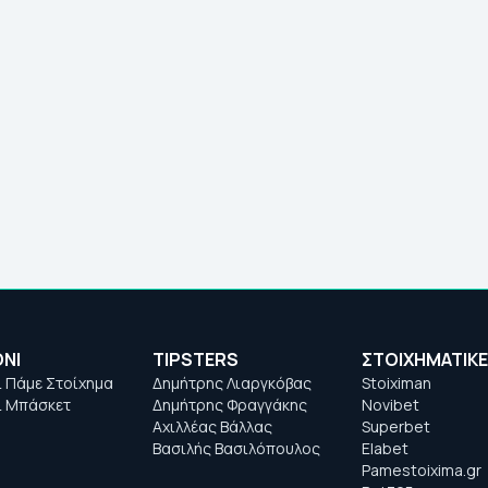
ΝΙ
TIPSTERS
ΣΤΟΙΧΗΜΑΤΙΚ
 Πάμε Στοίχημα
Δημήτρης Λιαργκόβας
Stoiximan
ι Μπάσκετ
Δημήτρης Φραγγάκης
Novibet
Αχιλλέας Βάλλας
Superbet
Βασιλής Βασιλόπουλος
Elabet
Pamestoixima.gr