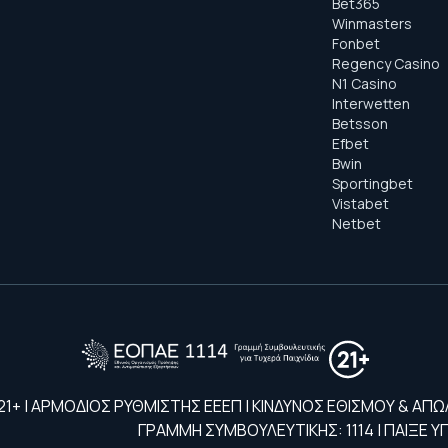
Bet365
Winmasters
Fonbet
Regency Casino
N1 Casino
Interwetten
Betsson
Efbet
Bwin
Sportingbet
Vistabet
Netbet
21+ | ΑΡΜΟΔΙΟΣ ΡΥΘΜΙΣΤΗΣ ΕΕΕΠ | ΚΙΝΔΥΝΟΣ ΕΘΙΣΜΟΥ & ΑΠΩΛ
ΓΡΑΜΜΗ ΣΥΜΒΟΥΛΕΥΤΙΚΗΣ: 1114 | ΠΑΙΞΕ 