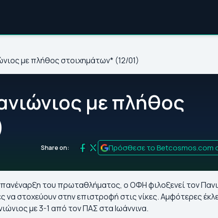
ώνιος με πλήθος στοιχημάτων* (12/01)
Πανιώνιος με πλήθος
)
Πρόσθεσε το Betcosmos.com σ
Share on:
 επανέναρξη του πρωταθλήματος, ο ΟΦΗ φιλοξενεί τον Παν
ες να στοχεύουν στην επιστροφή στις νίκες. Αμφότερες έκλε
νιώνιος με 3-1 από τον ΠΑΣ στα Ιωάννινα.