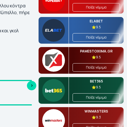
λλου κόντρα
Παίξε νόμιμα
 Κύπελλο, πήρε
ELABET
9.5
 και γκολ
Παίξε νόμιμα
PAMESTOIXIMA.GR
9.5
ΑΪΚΟΣ ΕΥΡΩΠΗ
💯Τα ματς που συμφωνεί
Παίξε νόμιμα
Πρόγραμμα &
ο στοιχηματικός Τύπος
σματα
(06/08)
BET365
ς Λιγκ
9.5
Παίξε νόμιμα
WINMASTERS
9.3