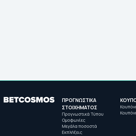
ΠΡΟΓΝΩΣΤΙΚΑ
ΚΟΥΠΟ
Κουπόνι
ΣΤΟΙΧΗΜΑΤΟΣ
Κουπόν
Προγνωστικά Τύπου
Ομοφωνίες
Μεγάλα ποσοστά
Εκπλήξεις