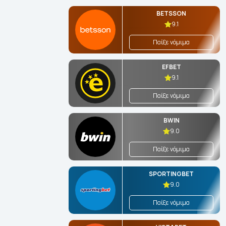
BETSSON
9.1
Παίξε νόμιμα
EFBET
9.1
Παίξε νόμιμα
BWIN
9.0
Παίξε νόμιμα
SPORTINGBET
9.0
Παίξε νόμιμα