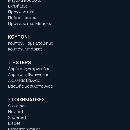
Μεγάλα ποσοστά
Εκπλήξεις
Προγνωστικά
Ποδοσφαίρου
Προγνωστικά Μπάσκετ
ΚΟΥΠΟΝΙ
Κουπόνι Πάμε Στοίχημα
Κουπόνι Μπάσκετ
TIPSTERS
Δημήτρης Λιαργκόβας
Δημήτρης Φραγγάκης
Αχιλλέας Βάλλας
Βασιλής Βασιλόπουλος
ΣΤΟΙΧΗΜΑΤΙΚΕΣ
Stoiximan
Novibet
Superbet
Elabet
Pamestoixima.gr