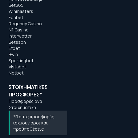
Bet365
Winmasters
Fonbet
Regency Casino
N1 Casino
Interwetten
Betsson
Efbet
Bwin
Sportingbet
Vistabet
Netbet
ΣΤΟΙΧΗΜΑΤΙΚΕΣ
ΠΡΟΣΦΟΡΕΣ*
Προσφορές ανά
Στοιχηματική
*Για τις προσφορές
ισχύουν όροι και
προϋποθέσεις