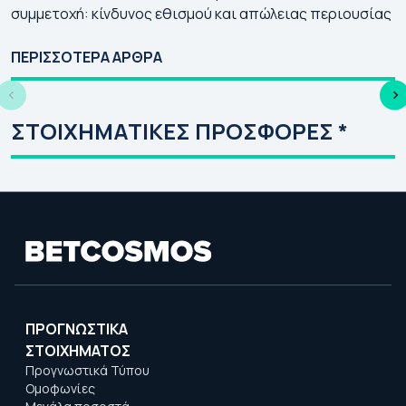
συμμετοχή: κίνδυνος εθισμού και απώλειας περιουσίας
Γιουρόπα Λιγκ 2026-
Κόνφερενς Λιγκ
ΠΑ
27: Πρόγραμμα |
2026-27:
27
ΠΕΡΙΣΣΟΤΕΡΑ ΑΡΘΡΑ
Αγώνες | Κανάλι
Πρόγραμμα | Αγώνες
Απ
| Κανάλι
Γι
ΣΤΟΙΧΗΜΑΤΙΚΕΣ ΠΡΟΣΦΟΡΕΣ *
ΠΡΟΓΝΩΣΤΙΚΑ
ΣΤΟΙΧΗΜΑΤΟΣ
Προγνωστικά Τύπου
Ομοφωνίες