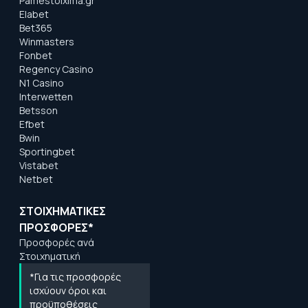
Pamestoixima.gr
Elabet
Bet365
Winmasters
Fonbet
Regency Casino
N1 Casino
Interwetten
Betsson
Efbet
Bwin
Sportingbet
Vistabet
Netbet
ΣΤΟΙΧΗΜΑΤΙΚΕΣ
ΠΡΟΣΦΟΡΕΣ*
Προσφορές ανά
Στοιχηματική
*Για τις προσφορές
ισχύουν όροι και
προϋποθέσεις