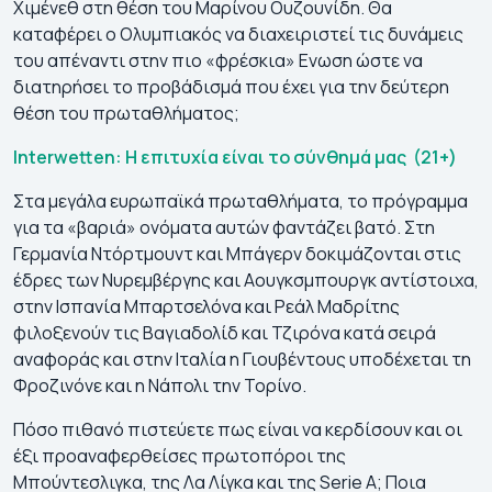
Χιμένεθ στη θέση του Μαρίνου Ουζουνίδη. Θα
καταφέρει ο Ολυμπιακός να διαχειριστεί τις δυνάμεις
του απέναντι στην πιο «φρέσκια» Ενωση ώστε να
διατηρήσει το προβάδισμά που έχει για την δεύτερη
θέση του πρωταθλήματος;
Interwetten: Η επιτυχία είναι το σύνθημά μας (21+)
Στα μεγάλα ευρωπαϊκά πρωταθλήματα, το πρόγραμμα
για τα «βαριά» ονόματα αυτών φαντάζει βατό. Στη
Γερμανία Ντόρτμουντ και Μπάγερν δοκιμάζονται στις
έδρες των Νυρεμβέργης και Αουγκσμπουργκ αντίστοιχα,
στην Ισπανία Μπαρτσελόνα και Ρεάλ Μαδρίτης
φιλοξενούν τις Βαγιαδολίδ και Τζιρόνα κατά σειρά
αναφοράς και στην Ιταλία η Γιουβέντους υποδέχεται τη
Φροζινόνε και η Νάπολι την Τορίνο.
Πόσο πιθανό πιστεύετε πως είναι να κερδίσουν και οι
έξι προαναφερθείσες πρωτοπόροι της
Μπούντεσλιγκα, της Λα Λίγκα και της Serie A; Ποια