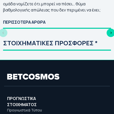
ομάδα νομίζετε ότι μπορεί να πέσει… θύμα
βαθμολογικής απώλειας που δεν περιμένει να έχει;
Γιουρόπα Λιγκ 2026-
Τσάμπιονς Λιγκ
Π
27: Πρόγραμμα |
2026-27:
ΕΥ
ΠΕΡΙΣΣΟΤΕΡΑ ΑΡΘΡΑ
Αγώνες | Κανάλι
Πρόγραμμα | Αγώνες
Πρ
| Κανάλι
Απ
Κό
ΣΤΟΙΧΗΜΑΤΙΚΕΣ ΠΡΟΣΦΟΡΕΣ *
ΠΡΟΓΝΩΣΤΙΚΑ
ΣΤΟΙΧΗΜΑΤΟΣ
Προγνωστικά Τύπου