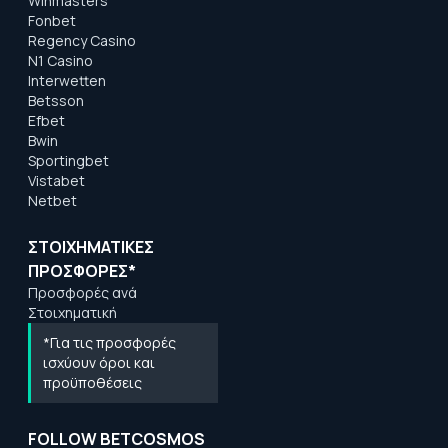
Winmasters
Fonbet
Regency Casino
N1 Casino
Interwetten
Betsson
Efbet
Bwin
Sportingbet
Vistabet
Netbet
ΣΤΟΙΧΗΜΑΤΙΚΕΣ
ΠΡΟΣΦΟΡΕΣ*
Προσφορές ανά
Στοιχηματική
*Για τις προσφορές
ισχύουν όροι και
προϋποθέσεις
FOLLOW BETCOSMOS