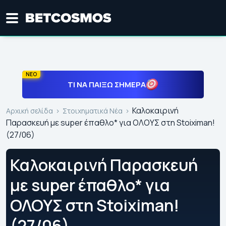
ΝΕΟ
ΤΙ ΝΑ ΠΑΊΞΩ ΣΉΜΕΡΑ
Καλοκαιρινή
Αρχική σελίδα
Στοιχηματικά Νέα
Παρασκευή με super έπαθλο* για ΟΛΟΥΣ στη Stoiximan!
(27/06)
Καλοκαιρινή Παρασκευή
με super έπαθλο* για
ΟΛΟΥΣ στη Stoiximan!
(27/06)