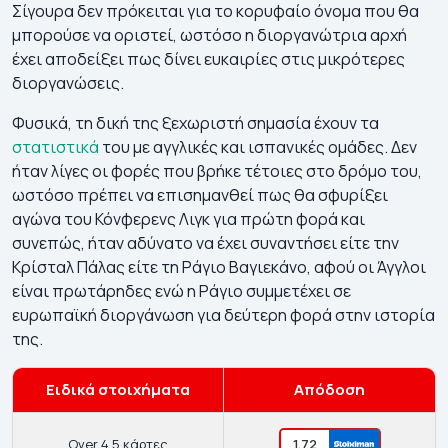
Σίγουρα δεν πρόκειται για το κορυφαίο όνομα που θα
μπορούσε να οριστεί, ωστόσο η διοργανώτρια αρχή
έχει αποδείξει πως δίνει ευκαιρίες στις μικρότερες
διοργανώσεις.
Φυσικά, τη δική της ξεχωριστή σημασία έχουν τα
στατιστικά
του με αγγλικές και ισπανικές ομάδες. Δεν
ήταν λίγες οι φορές που βρήκε τέτοιες στο δρόμο του,
ωστόσο πρέπει να επισημανθεί πως θα σφυρίξει
αγώνα του Κόνφερενς Λιγκ για πρώτη φορά και
συνεπώς, ήταν αδύνατο να έχει συναντήσει είτε την
Κρίσταλ Πάλας είτε τη Ράγιο Βαγιεκάνο, αφού οι Άγγλοι
είναι πρωτάρηδες ενώ η Ράγιο συμμετέχει σε
ευρωπαϊκή διοργάνωση για δεύτερη φορά στην ιστορία
της.
Ειδικά στοιχήματα
Απόδοση
Over 4,5 κάρτες
1.72