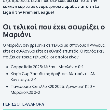
αξιοπρόσεκτο είναι πως
δεν έχει δείξει ποτέ την
κόκκινη κάρτα σε αναμετρήσεις ομάδων από τη La
Liga ή την Premier League
!
Οι τελικοί που έχει σφυρίξει ο
Μαριάνι
Ο Μαριάνι δεν βρέθηκε σε τελικό με Ισπανούς ή Άγγλους,
είτε σε συλλογικό είτε σε εθνικό επίπεδο. Ο Ιταλός έχει
παίξει σε τρεις τελικούς, οι οποίοι είναι:
Coppa Italia 2025: Μίλαν – Μπολόνια 0-1
King’s Cup Σαουδικής Αραβίας: Αλ Ιτιχάντ – Αλ
Καντισίγια 3-1
Παγκόσμιο Κύπελλο Κ20 2025: Αργεντινή Κ20 –
Μαρόκο Κ20 0-2
💯Τα ματς που
Γιουρόπα Λιγκ 2026-
Κό
συμφωνεί ο
27: Πρόγραμμα |
20
ΠΕΡΙΣΣΟΤΕΡΑ ΑΡΘΡΑ
στοιχηματικός
Αγώνες | Κανάλι
Πρ