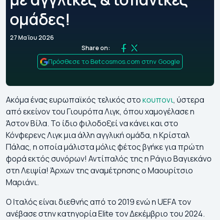
ομάδες!
27 Μαΐου 2026
Share on:
Πρόσθεσε το Betcosmos.com στην Google
Ακόμα ένας ευρωπαϊκός τελικός στο
κουπονι
, ύστερα
από εκείνον του Γιουρόπα Λιγκ, όπου χαμογέλασε η
Άστον Βίλα. Το ίδιο φιλοδοξεί να κάνει και στο
Κόνφερενς Λιγκ μια άλλη αγγλική ομάδα, η Κρίσταλ
Πάλας, η οποία μάλιστα μόλις φέτος βγήκε για πρώτη
φορά εκτός συνόρων! Αντίπαλός της η Ράγιο Βαγιεκάνο
στη Λειψία! Άρχων της αναμέτρησης ο Μαουρίτσιο
Μαριάνι.
Ο Ιταλός είναι διεθνής από το 2019 ενώ η UEFA τον
ανέβασε στην κατηγορία Elite τον Δεκέμβριο του 2024.