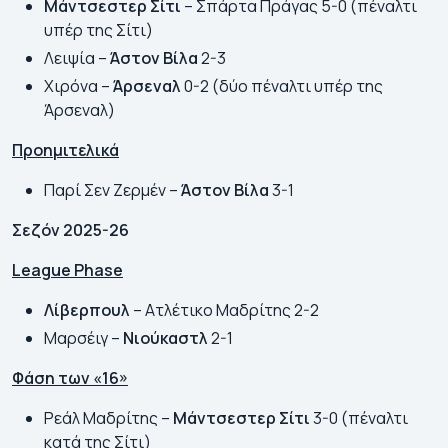
Μάντσεστερ Σίτι
– Σπάρτα Πράγας 5-0 (πέναλτι
υπέρ της Σίτι)
Λειψία –
Άστον Βίλα
2-3
Χιρόνα –
Άρσεναλ
0-2 (δύο πέναλτι υπέρ της
Άρσεναλ)
Προημιτελικά
Παρί Σεν Ζερμέν –
Άστον Βίλα
3-1
Σεζόν 2025-26
League Phase
Λίβερπουλ
– Ατλέτικο Μαδρίτης 2-2
Μαρσέιγ –
Νιούκαστλ
2-1
Φάση των «16»
Ρεάλ Μαδρίτης –
Μάντσεστερ Σίτι
3-0 (πέναλτι
κατά της Σίτι)