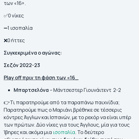
των «16».
✅0 νίκες
➖1 ισοπαλία
❌0 ήττες
Συγκεκριμένα ο αγώνας:
Σεζόν 2022-23
Play
off πριν τη φάση των «16_
Μπαρτσελόνα
– Μάντσεστερ Γιουνάιτεντ 2-2
👉Τι παρατηρούμε από τα παραπάνω παιχνίδια;
Παρατηρούμε πως ο Μαριάνι βρέθηκε σε τέσσερις
κόντρες Άγγλων και Ισπανών, με το ρεκόρ να είναι υπέρ
των πρώτων. Δύο νίκες για τους Άγγλους, μία για τους
Ίβηρες και ακόμα μια
ισοπαλία
. Το δεύτερο