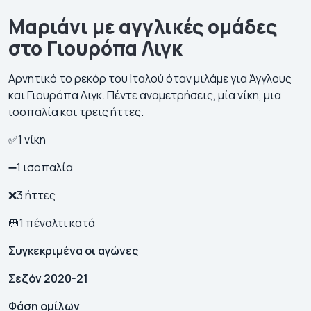
Μαριάνι με αγγλικές ομάδες
στο Γιουρόπα Λιγκ
Αρνητικό το ρεκόρ του Ιταλού όταν μιλάμε για Άγγλους
και Γιουρόπα Λιγκ. Πέντε αναμετρήσεις, μία νίκη, μια
ισοπαλία και τρεις ήττες.
✅1 νίκη
➖1 ισοπαλία
❌3 ήττες
🥅1 πέναλτι κατά
Συγκεκριμένα οι αγώνες
Σεζόν 2020-21
Φάση ομίλων