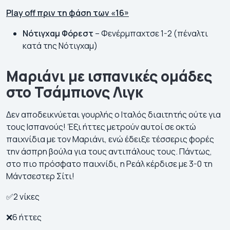
Play
off πριν τη φάση των «16»
Νότιγχαμ Φόρεστ
– Φενέρμπαχτσε 1-2 (πέναλτι
κατά της Νότιγχαμ)
Μαριάνι με ισπανικές ομάδες
στο Τσάμπιονς Λιγκ
Δεν αποδεικνύεται γουρλής ο Ιταλός διαιτητής ούτε για
τους Ισπανούς! Έξι ήττες μετρούν αυτοί σε οκτώ
παιχνίδια με τον Μαριάνι, ενώ έδειξε τέσσερις φορές
την άσπρη βούλα για τους αντιπάλους τους. Πάντως,
στο πιο πρόσφατο παιχνίδι, η Ρεάλ κέρδισε με 3-0 τη
Μάντσεστερ Σίτι!
✅2 νίκες
❌6 ήττες