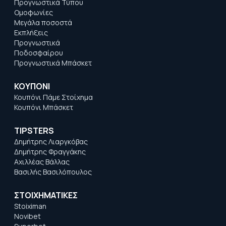
Προγνωστικά Τύπου
Ομοφωνίες
Μεγάλα ποσοστά
Εκπλήξεις
Προγνωστικά
Ποδοσφαίρου
Προγνωστικά Μπάσκετ
ΚΟΥΠΟΝΙ
Κουπόνι Πάμε Στοίχημα
Κουπόνι Μπάσκετ
TIPSTERS
Δημήτρης Λιαργκόβας
Δημήτρης Φραγγάκης
Αχιλλέας Βάλλας
Βασιλής Βασιλόπουλος
ΣΤΟΙΧΗΜΑΤΙΚΕΣ
Stoiximan
Novibet