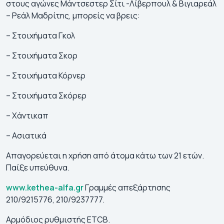
στους αγώνες Μάντσεστερ Σίτι -Λίβερπουλ & Βιγιαρεάλ
– Ρεάλ Μαδρίτης, μπορείς να βρεις:
– Στοιχήματα Γκολ
– Στοιχήματα Σκορ
– Στοιχήματα Κόρνερ
– Στοιχήματα Σκόρερ
– Χάντικαπ
– Ασιατικά
Απαγορεύεται η χρήση από άτομα κάτω των 21 ετών.
Παίξε υπεύθυνα.
www.kethea-alfa.gr
Γραμμές απεξάρτησης
210/9215776, 210/9237777.
Αρμόδιος ρυθμιστής ETCB.