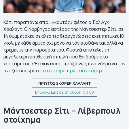
Κάτι παραπάνω από… «καυτός» φέτος ο Έρλινγκ
Χάαλαντ. Ο Νορβηγός αστέρας της Μάντσεστερ Σίτι, σε
14 συμμετοχές σε όλες τις διοργανώσεις έχει πετύχει 18
γκολ, με κάθε άμυνα όχι μόνο να τον αισθάνεται αλλά να
τρέμει με την παρουσία του. Φυσικά αποτελεί τη
μεγαλύτερη επιθετική απειλή που θα δούμε στο
χορτάρι του «Έτιχαντ» και προφανώς έχει νόημα να τον
αναζητήσουμε στο
στοιχημα πρωτοσ σκόρερ
.
ΠΡΩΤΟΣ ΣΚΟΡΕΡ ΧΑΑΛΑΝΤ
Επιλέγω ΕΔΩ σε απόδοση👉3.80
Μάντσεστερ Σίτι – Λίβερπουλ
στοίχημα