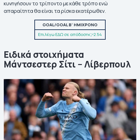
κυνηγήσουν το τρίποντο με κάθε τρόπο ενώ
απαραίτητα θα είναι τα ρίσκα εκατέρωθεν.
GOAL/GOAL Β’ ΗΜΙΧΡΟΝΟ
Επιλέγω ΕΔΩ σε απόδοση👉2.54
Ειδικά στοιχήματα
Μάντσεστερ Σίτι – Λίβερπουλ