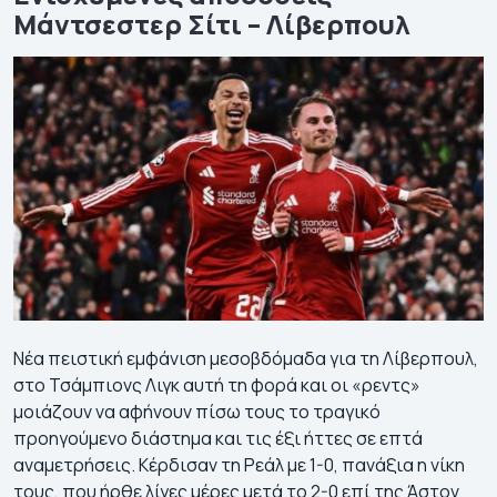
Μάντσεστερ Σίτι – Λίβερπουλ
Νέα πειστική εμφάνιση μεσοβδόμαδα για τη Λίβερπουλ,
στο Τσάμπιονς Λιγκ αυτή τη φορά και οι «ρεντς»
μοιάζουν να αφήνουν πίσω τους το τραγικό
προηγούμενο διάστημα και τις έξι ήττες σε επτά
αναμετρήσεις. Κέρδισαν τη Ρεάλ με 1-0, πανάξια η νίκη
τους, που ήρθε λίγες μέρες μετά το 2-0 επί της Άστον