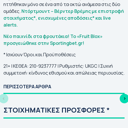
ηττήθηκαν μόνο σε ένα από τα οκτώ ανάμεσα στις δύο
ομάδες.
Ντόρτμουντ – Βέρντερ Βρέμης
με επιστροφή
στοιχήματος*, ενισχυμένες αποδόσεις* και
l
ive
alerts.
Νέο παιχνίδι στα φρουτάκια! Το «Fruit Blox»
προσγειώθηκε στην Sportingbet.gr!
* Ισχύουν Όροι και Προϋποθέσεις
21+ | ΚΕΘΕΑ: 210-9237777 | Ρυθμιστής: UKGC | Συχνή
συμμετοχή: κίνδυνος εθισμού και απώλειας περιουσίας.
Γιουρόπα Λιγκ 2026-
Κόνφερενς Λιγκ
Τσ
27: Πρόγραμμα |
2026-27:
20
ΠΕΡΙΣΣΟΤΕΡΑ ΑΡΘΡΑ
Αγώνες | Κανάλι
Πρόγραμμα | Αγώνες
Πρ
| Κανάλι
| 
ΣΤΟΙΧΗΜΑΤΙΚΕΣ ΠΡΟΣΦΟΡΕΣ *