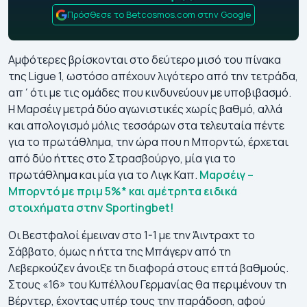
Πρόσθεσε το Betcosmos.com στην Google
Αμφότερες βρίσκονται στο δεύτερο μισό του πίνακα
της Ligue 1, ωστόσο απέχουν λιγότερο από την τετράδα,
απ΄ότι με τις ομάδες που κινδυνεύουν με υποβιβασμό.
Η Μαρσέιγ μετρά δύο αγωνιστικές χωρίς βαθμό, αλλά
και απολογισμό μόλις τεσσάρων στα τελευταία πέντε
για το πρωτάθλημα, την ώρα που η Μπορντώ, έρχεται
από δύο ήττες στο Στρασβούργο, μία για το
πρωτάθλημα και μία για το Λιγκ Καπ.
Μαρσέιγ –
Μπορντό με πριμ 5%* και αμέτρητα ειδικά
στοιχήματα στην Sportingbet!
Οι Βεστφαλοί έμειναν στο 1-1 με την Άιντραχτ το
Σάββατο, όμως η ήττα της Μπάγερν από τη
Λεβερκούζεν άνοιξε τη διαφορά στους επτά βαθμούς.
Στους «16» του Κυπέλλου Γερμανίας θα περιμένουν τη
Βέρντερ, έχοντας υπέρ τους την παράδοση, αφού