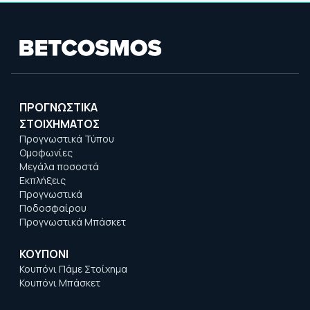
ΠΡΟΓΝΩΣΤΙΚΑ
ΣΤΟΙΧΗΜΑΤΟΣ
Προγνωστικά Τύπου
Ομοφωνίες
Μεγάλα ποσοστά
Εκπλήξεις
Προγνωστικά
Ποδοσφαίρου
Προγνωστικά Μπάσκετ
ΚΟΥΠΟΝΙ
Κουπόνι Πάμε Στοίχημα
Κουπόνι Μπάσκετ