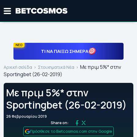
ΝΕΟ
ΤΙ ΝΑ ΠΑΊΞΩ ΣΉΜΕΡΑ
Mε πριμ 5%* στην
Αρχική σελίδα
Στοιχηματικά Νέα
Sportingbet (26-02-2019)
Mε πριμ 5%* στην
Sportingbet (26-02-2019)
26 Φεβρουαρίου 2019
Share on:
Πρόσθεσε το Betcosmos.com στην Google