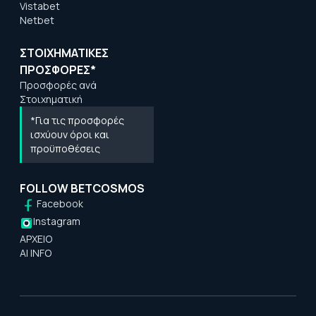
Vistabet
Netbet
ΣΤΟΙΧΗΜΑΤΙΚΕΣ
ΠΡΟΣΦΟΡΕΣ*
Προσφορές ανά
Στοιχηματική
*Για τις προσφορές
ισχύουν όροι και
προϋποθέσεις
FOLLOW BETCOSMOS
Facebook
Instagram
ΑΡΧΕΙΟ
AI INFO