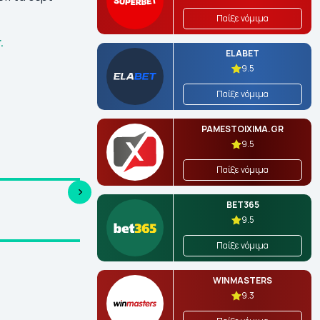
Παίξε νόμιμα
.
ELABET
9.5
Παίξε νόμιμα
PAMESTOIXIMA.GR
ς που συμφωνεί
Τσάμπιονς Λιγκ 2026-27:
9.5
ματικός Τύπος
Πρόγραμμα | Αγώνες |
Κανάλι
Παίξε νόμιμα
BET365
9.5
Παίξε νόμιμα
WINMASTERS
9.3