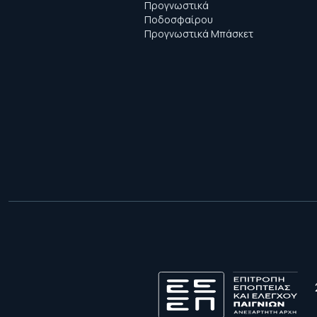
Προγνωστικά
Ποδοσφαίρου
Προγνωστικά Μπάσκετ