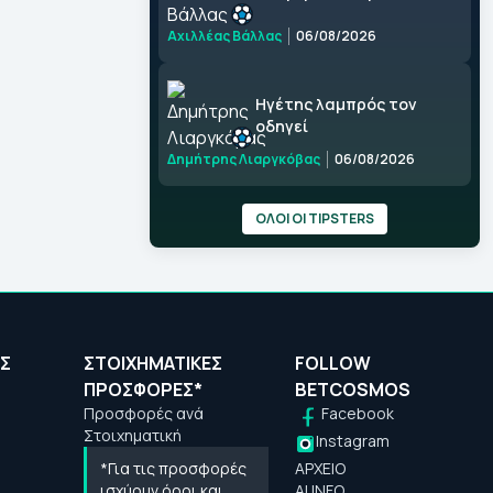
Αχιλλέας Βάλλας
06/08/2026
Ηγέτης λαμπρός τον
οδηγεί
Δημήτρης Λιαργκόβας
06/08/2026
ΟΛΟΙ ΟΙ TIPSTERS
ΕΣ
ΣΤΟΙΧΗΜΑΤΙΚΕΣ
FOLLOW
ΠΡΟΣΦΟΡΕΣ*
BETCOSMOS
Προσφορές ανά
Facebook
Στοιχηματική
Instagram
*Για τις προσφορές
ΑΡΧΕΙΟ
ισχύουν όροι και
AI INFO