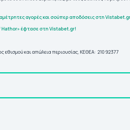
έτρητες αγορές και σούπερ αποδόσεις στη Vistabet.gr
 Hathor» έφτασε στη Vistabet.gr!
ος εθισμού και απώλεια περιουσίας, ΚΕΘΕΑ: 210 92377
6-27:
ΠΑΟΚ ΕΥΡΩΠΗ 2026-27🦅
💯Τα ματ
 |
Πρόγραμμα &
ο στοιχη
Αποτελέσματα Γιουρόπα
(07/08)
Λιγκ