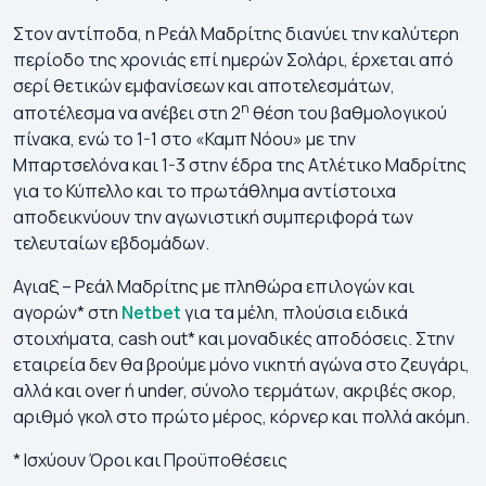
Στον αντίποδα, η Ρεάλ Μαδρίτης διανύει την καλύτερη
περίοδο της χρονιάς επί ημερών Σολάρι, έρχεται από
σερί θετικών εμφανίσεων και αποτελεσμάτων,
η
αποτέλεσμα να ανέβει στη 2
θέση του βαθμολογικού
πίνακα, ενώ το 1-1 στο «Καμπ Νόου» με την
Μπαρτσελόνα και 1-3 στην έδρα της Ατλέτικο Μαδρίτης
για το Κύπελλο και το πρωτάθλημα αντίστοιχα
αποδεικνύουν την αγωνιστική συμπεριφορά των
τελευταίων εβδομάδων.
Αγιαξ – Ρεάλ Μαδρίτης με πληθώρα επιλογών και
αγορών* στη
Netbet
για τα μέλη, πλούσια ειδικά
στοιχήματα, cash out* και μοναδικές αποδόσεις. Στην
εταιρεία δεν θα βρούμε μόνο νικητή αγώνα στο ζευγάρι,
αλλά και over ή under, σύνολο τερμάτων, ακριβές σκορ,
αριθμό γκολ στο πρώτο μέρος, κόρνερ και πολλά ακόμη.
* Ισχύουν Όροι και Προϋποθέσεις