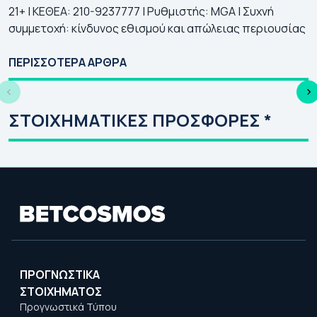
21+ | ΚΕΘΕΑ: 210-9237777 | Ρυθμιστής: MGA | Συχνή
συμμετοχή: κίνδυνος εθισμού και απώλειας περιουσίας
Γιουρόπα Λιγκ 2026-
Κόνφερενς Λιγκ
ΠΑ
27: Πρόγραμμα |
2026-27:
27
ΠΕΡΙΣΣΟΤΕΡΑ ΑΡΘΡΑ
Αγώνες | Κανάλι
Πρόγραμμα | Αγώνες
Απ
| Κανάλι
Γι
ΣΤΟΙΧΗΜΑΤΙΚΕΣ ΠΡΟΣΦΟΡΕΣ *
ΠΡΟΓΝΩΣΤΙΚΑ
ΣΤΟΙΧΗΜΑΤΟΣ
Προγνωστικά Τύπου