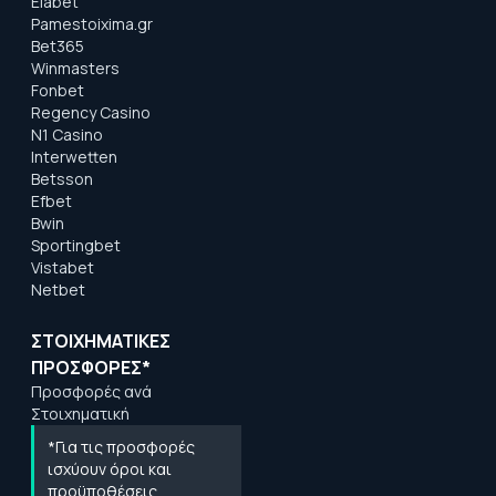
Elabet
Pamestoixima.gr
Bet365
Winmasters
Fonbet
Regency Casino
N1 Casino
Interwetten
Betsson
Efbet
Bwin
Sportingbet
Vistabet
Netbet
ΣΤΟΙΧΗΜΑΤΙΚΕΣ
ΠΡΟΣΦΟΡΕΣ*
Προσφορές ανά
Στοιχηματική
*Για τις προσφορές
ισχύουν όροι και
προϋποθέσεις